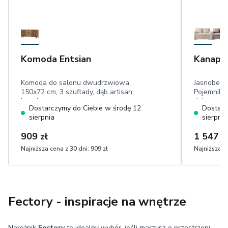
Komoda Entsian
Kanapa 
Komoda do salonu dwudrzwiowa,
Jasnobeżo
150x72 cm, 3 szuflady, dąb artisan,
Pojemnikie
lamele
dekoracyjn
Dostarczymy do Ciebie w środę 12
Dostarc
111x196 c
sierpnia
sierpnia
sztruks
909 zł
1 547 z
Najniższa cena z 30 dni:
909 zł
Najniższa ce
Fectory - inspiracje na wnętrze
Narożnik
Fectory
to idealny wybór, jeśli marzysz o przestrzeni