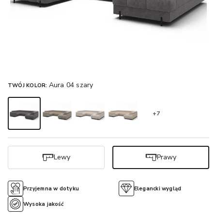
Aura 04 szary
TWÓJ KOLOR:
+7
Lewy
Prawy
Przyjemna w dotyku
Elegancki wygląd
Wysoka jakość