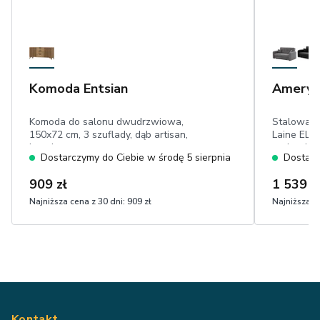
Komoda Entsian
Ameryk
Komoda do salonu dwudrzwiowa,
Stalowa 
150x72 cm, 3 szuflady, dąb artisan,
Laine ELTA
lamele
poduszki 
Dostarczymy do Ciebie w środę 5 sierpnia
Dostarc
ścieranie 
909 zł
1 539 z
Najniższa cena z 30 dni:
909 zł
Najniższa ce
Kontakt