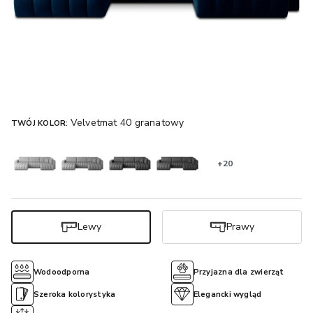
Velvetmat 40 granatowy
TWÓJ KOLOR:
+20
Lewy
Prawy
Wodoodporna
Przyjazna dla zwierząt
Szeroka kolorystyka
Elegancki wygląd