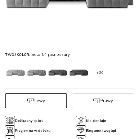
Sola 04 jasnoszary
TWÓJ KOLOR:
+20
Lewy
Prawy
Delikatny splot
Nie cieniuje
Przyjemna w dotyku
Elegancki wygląd