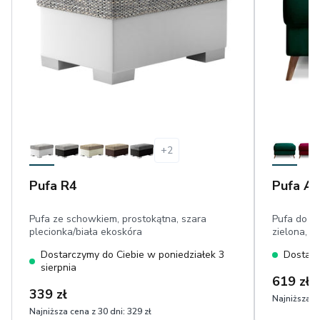
+
2
Pufa R4
Pufa As
Pufa ze schowkiem, prostokątna, szara
Pufa do s
plecionka/biała ekoskóra
zielona, w
Dostarczymy do Ciebie w poniedziałek 3
Dostarc
sierpnia
619 zł
339 zł
Najniższa ce
Najniższa cena z 30 dni:
329 zł