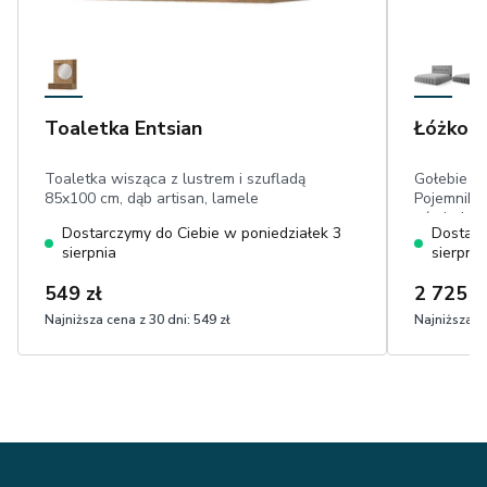
Toaletka Entsian
Łóżko L
Toaletka wisząca z lustrem i szufladą
Gołebie Ł
85x100 cm, dąb artisan, lamele
Pojemniki
oświetleni
Dostarczymy do Ciebie w poniedziałek 3
Dostarc
tapicerow
sierpnia
sierpnia
drewniana
549 zł
2 725 z
Najniższa cena z 30 dni:
549 zł
Najniższa ce