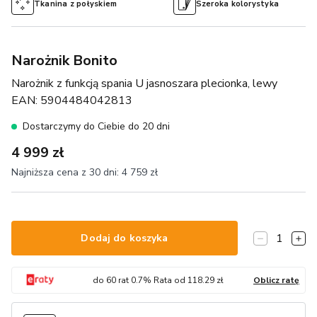
Tkanina z połyskiem
Szeroka kolorystyka
Narożnik Bonito
Narożnik z funkcją spania U jasnoszara plecionka, lewy
EAN:
5904484042813
Dostarczymy do Ciebie do 20 dni
4 999 zł
Najniższa cena z 30 dni:
4 759 zł
1
Dodaj do koszyka
do
60
rat
0.7
% Rata od
118.29
zł
Oblicz ratę