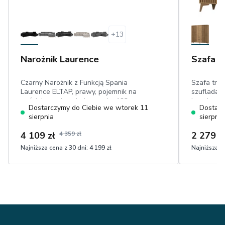
+
13
Narożnik Laurence
Szafa E
Czarny Narożnik z Funkcją Spania
Szafa trz
Laurence ELTAP, prawy, pojemnik na
szufladami
pościel, powierzchnia spania: 123 cm x
lamele
Dostarczymy do Ciebie we wtorek 11
Dostarc
193 cm, niecieniujący welwet
sierpnia
sierpnia
4 109 zł
4 359 zł
2 279 z
Najniższa cena z 30 dni:
4 199 zł
Najniższa ce