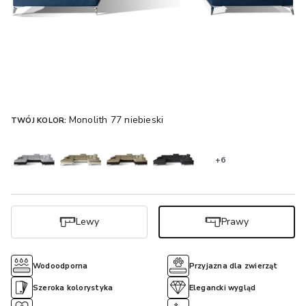
Monolith 77 niebieski
TWÓJ KOLOR:
+6
Lewy
Prawy
Wodoodporna
Przyjazna dla zwierząt
Szeroka kolorystyka
Elegancki wygląd