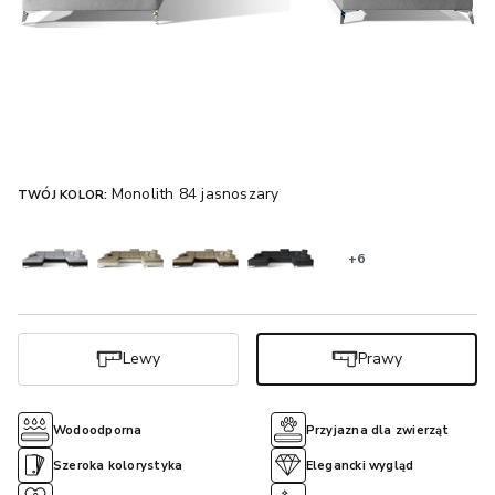
Monolith 84 jasnoszary
TWÓJ KOLOR:
+6
Lewy
Prawy
Wodoodporna
Przyjazna dla zwierząt
Szeroka kolorystyka
Elegancki wygląd