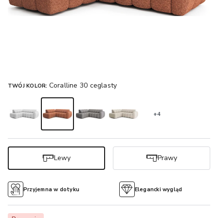
Coralline 30 ceglasty
TWÓJ KOLOR:
+4
Lewy
Prawy
Przyjemna w dotyku
Elegancki wygląd