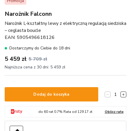
Promocja
Narożnik Falconn
Narożnik L-kształtny lewy z elektryczną regulacją siedziska
– ceglasta boucle
EAN:
5905496618126
Dostarczymy do Ciebie do 18 dni
5 459 zł
5 709 zł
Najniższa cena z 30 dni:
5 459 zł
1
Dodaj do koszyka
do
60
rat
0.7
% Rata od
129.17
zł
Oblicz ratę