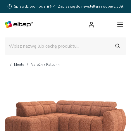
Sprawdź promocje 🔥
Zapisz się do newslettera i odbierz 50zł
Meble
Narożnik Falconn