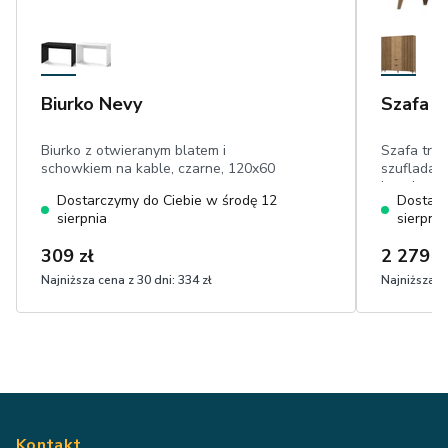
Biurko Nevy
Szafa E
Biurko z otwieranym blatem i
Szafa trz
schowkiem na kable, czarne, 120x60
szufladami
cm
lamele
Dostarczymy do Ciebie w środę 12
Dostarc
sierpnia
sierpnia
309 zł
2 279 z
Najniższa cena z 30 dni:
334 zł
Najniższa ce
Kontakt