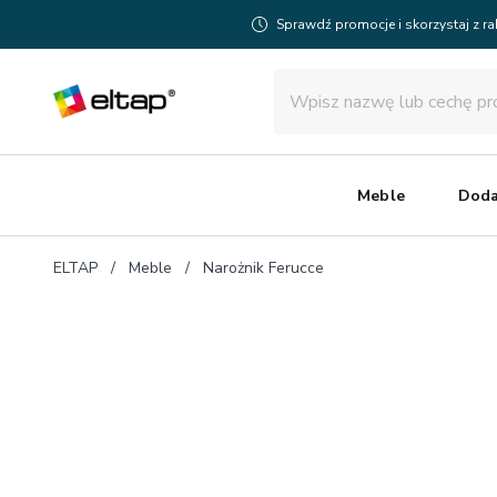
Sprawdź promocje i skorzystaj z r
Meble
Doda
ELTAP
Meble
Narożnik Ferucce