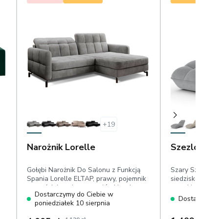
+
19
Narożnik Lorelle
Szezlong L
Gołębi Narożnik Do Salonu z Funkcją
Szary Szezlong
Spania Lorelle ELTAP, prawy, pojemnik
siedzisko: 38x
na pościel, ruchome zagłówki, velvet
wysokie wyprof
Dostarczymy do Ciebie w
hydrofobowy
przeszycia,welu
Dostarczymy 
poniedziałek 10 sierpnia