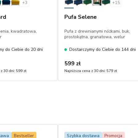
+
3
+
15
ard
Pufa Selene
zenia, kwadratowa,
Pufa z drewnianymi nóżkami, buk,
r
prostokątna, granatowa, welur
y do Ciebie do 20 dni
Dostarczymy do Ciebie do 144 dni
599 zł
z 30 dni:
599 zł
Najniższa cena z 30 dni:
579 zł
tawa
Bestseller
Szybka dostawa
Promocja