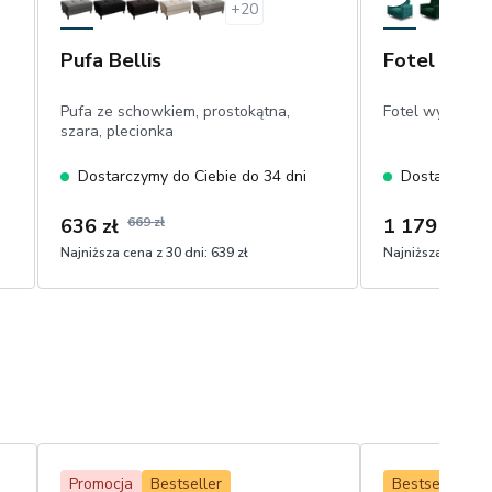
+
20
Pufa Bellis
Fotel Asga
Pufa ze schowkiem, prostokątna,
Fotel wypoczy
szara, plecionka
Dostarczymy do Ciebie do 34 dni
Dostarczymy 
636 zł
669 zł
1 179 zł
Najniższa cena z 30 dni:
639 zł
Najniższa cena z 
Promocja
Bestseller
Bestseller