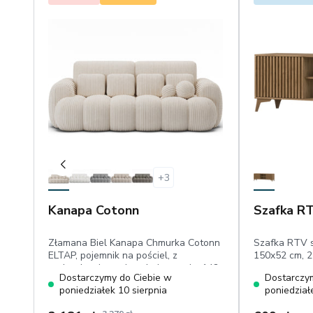
+
3
Kanapa Cotonn
Szafka RT
Złamana Biel Kanapa Chmurka Cotonn
Szafka RTV 
ELTAP, pojemnik na pościel, z
150x52 cm, 2 
poduszkami, powierzchnia spania: 142
Dostarczymy do Ciebie w
Dostarczy
× 190 cm, welur pet friendly
poniedziałek 10 sierpnia
poniedział