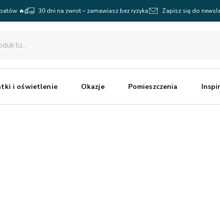
abatów 🔥
30 dni na zwrot – zamawiasz bez ryzyka
Zapisz się do newsle
tki i oświetlenie
Okazje
Pomieszczenia
Inspi