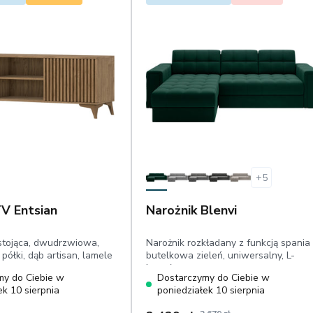
+
5
V Entsian
Narożnik Blenvi
stojąca, dwudrzwiowa,
Narożnik rozkładany z funkcją spania
półki, dąb artisan, lamele
butelkowa zieleń, uniwersalny, L-
kształtny
my do Ciebie w
Dostarczymy do Ciebie w
ek 10 sierpnia
poniedziałek 10 sierpnia