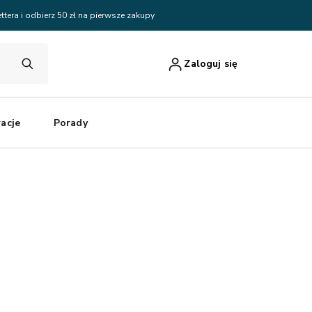
ttera i odbierz 50 zł na pierwsze zakupy
Zaloguj się
racje
Porady