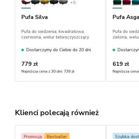
+
9
Pufa Silva
Pufa Asg
Pufa do siedzenia, kwadratowa,
Pufa do sied
czerwona, welur łatwoczyszczący
zielona, welu
Dostarczymy do Ciebie do 20 dni
Dostarczym
779 zł
619 zł
Najniższa cena z 30 dni:
739 zł
Najniższa cena 
Klienci polecają również
Promocja
Bestseller
Szybka dos