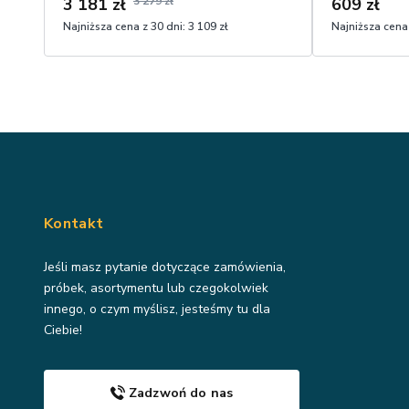
3 181 zł
3 279 zł
609 zł
Najniższa cena z 30 dni:
3 109 zł
Najniższa cena 
Kontakt
Jeśli masz pytanie dotyczące zamówienia,
próbek, asortymentu lub czegokolwiek
innego, o czym myślisz, jesteśmy tu dla
Ciebie!
Zadzwoń do nas