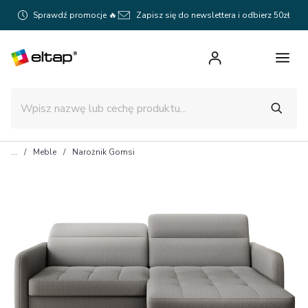
Sprawdź promocje 🔥
Zapisz się do newslettera i odbierz 50zł
Meble
Narożnik Gomsi