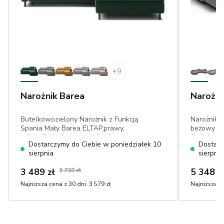
+
9
Narożnik Barea
Narożni
Butelkowozielony Narożnik z Funkcją
Narożnik F
Spania Mały Barea ELTAP,prawy,
beżowy – 
pojemnik, ruchome zagłówki,
funkcją sp
Dostarczymy do Ciebie w poniedziałek 10
Dostarc
powierzchnia spania: 160 cm x 128 cm,
sierpnia
sierpnia
przyjemny w dotyku plusz
3 489 zł
3 739 zł
5 348 z
Najniższa cena z 30 dni:
3 579 zł
Najniższa ce