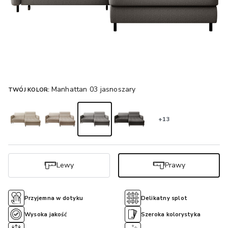
Manhattan 03 jasnoszary
TWÓJ KOLOR:
+13
Lewy
Prawy
Przyjemna w dotyku
Delikatny splot
Wysoka jakość
Szeroka kolorystyka