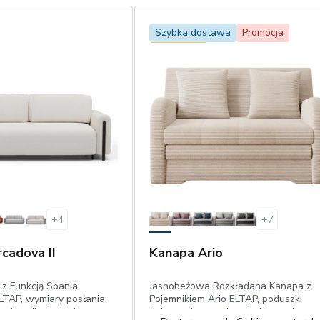
Szybka dostawa
Promocja
Bestseller
+
4
+
7
cadova II
Kanapa Ario
 z Funkcją Spania
Jasnobeżowa Rozkładana Kanapa z
LTAP, wymiary posłania:
Pojemnikiem Ario ELTAP, poduszki
pojemnik, drewniane
dekoracyjne,powierzchnia spania: