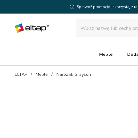
Sprawdź promocje i skorzystaj z r
Meble
Doda
ELTAP
Meble
Narożnik Grayson