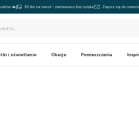
abatów 🔥
30 dni na zwrot – zamawiasz bez ryzyka
Zapisz się do newsle
tki i oświetlenie
Okazje
Pomieszczenia
Inspi