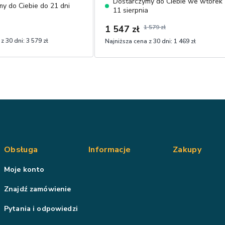
Dostarczymy do Ciebie we wtorek
olorze czarnym,
111x196 cm, przyjemny w dotyku
y do Ciebie do 21 dni
11 sierpnia
dotyku boucle
sztruks
1 547 zł
1 579 zł
z 30 dni:
3 579 zł
Najniższa cena z 30 dni:
1 469 zł
Obsługa
Informacje
Zakupy
Moje konto
Znajdź zamówienie
Pytania i odpowiedzi