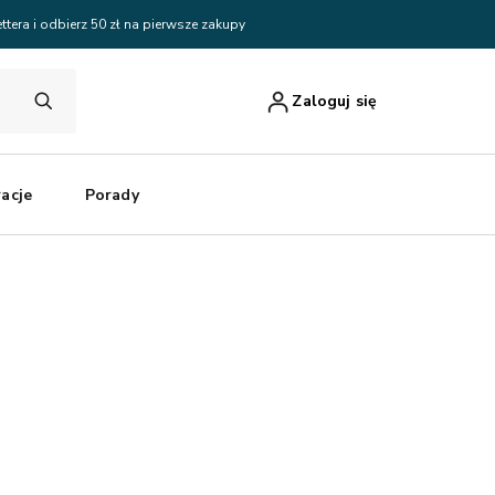
ttera i odbierz 50 zł na pierwsze zakupy
Zaloguj się
racje
Porady