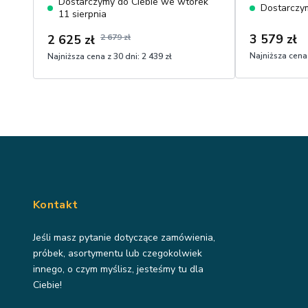
Dostarczymy do Ciebie we wtorek
elementy w k
Dostarczym
11 sierpnia
przyjemna w 
3 579 zł
2 625 zł
2 679 zł
Najniższa cena 
Najniższa cena z 30 dni:
2 439 zł
Kontakt
Jeśli masz pytanie dotyczące zamówienia,
próbek, asortymentu lub czegokolwiek
innego, o czym myślisz, jesteśmy tu dla
Ciebie!