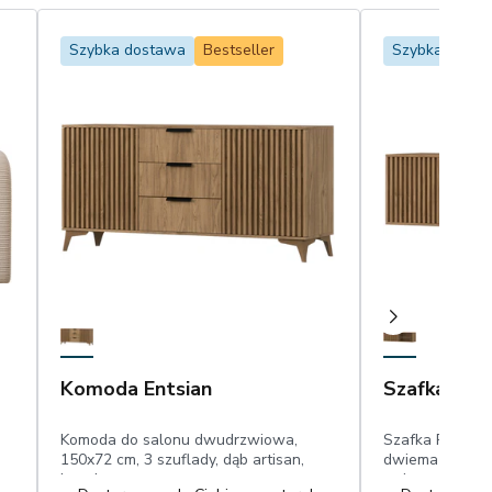
Szybka dostawa
Bestseller
Szybka dosta
Komoda Entsian
Szafka RTV 
Komoda do salonu dwudrzwiowa,
Szafka RTV wi
150x72 cm, 3 szuflady, dąb artisan,
dwiema półkami
lamele
artisan, lamele