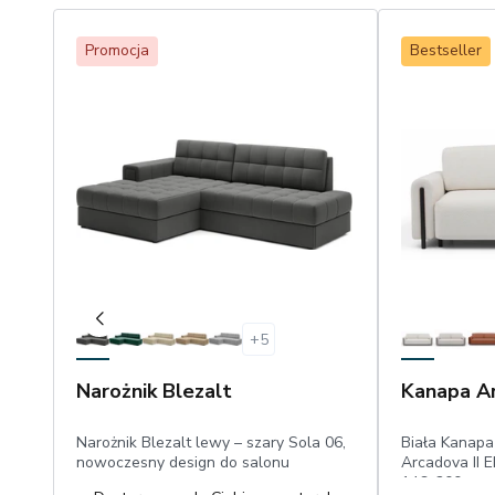
Promocja
Bestseller
+
5
Narożnik Blezalt
Kanapa Ar
Narożnik Blezalt lewy – szary Sola 06,
Biała Kanapa
nowoczesny design do salonu
Arcadova II E
146x200 cm, 