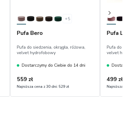
+
5
Pufa Bero
Pufa Lara
Pufa do siedzenia, okrągła, różowa,
Pufa do siedzen
velvet hydrofobowy
velvet hydrofo
Dostarczymy do Ciebie do 14 dni
Dostarczymy 
559 zł
499 zł
Najniższa cena z 30 dni:
529 zł
Najniższa cena z 