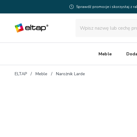
Sprawdź promocje i skorzystaj z r
Meble
Doda
ELTAP
Meble
Narożnik Larde