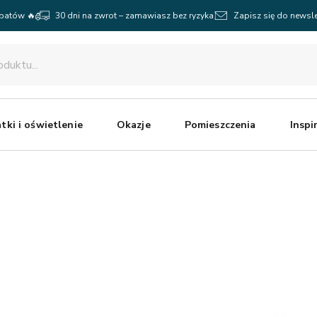
abatów 🔥
30 dni na zwrot – zamawiasz bez ryzyka
Zapisz się do newsle
tki i oświetlenie
Okazje
Pomieszczenia
Inspi