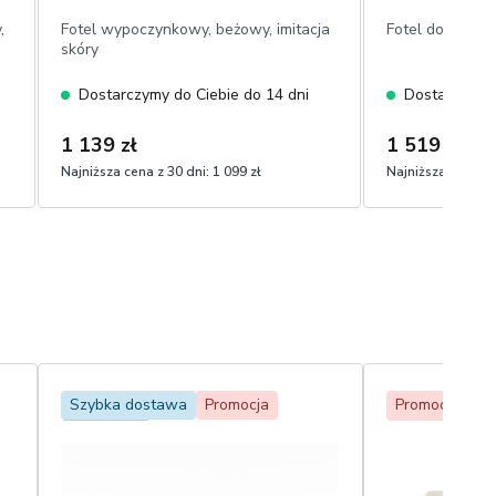
,
Fotel wypoczynkowy, beżowy, imitacja
Fotel do salon
skóry
Dostarczymy do Ciebie do 14 dni
Dostarczymy 
1 139 zł
1 519 zł
Najniższa cena z 30 dni:
1 099 zł
Najniższa cena z 
Szybka dostawa
Promocja
Promocja
Be
Bestseller