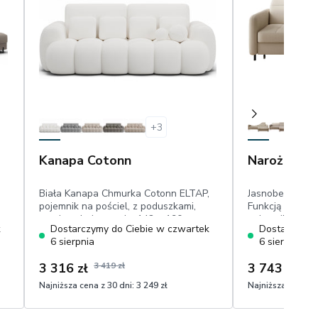
+
3
Kanapa Cotonn
Narożnik G
Biała Kanapa Chmurka Cotonn ELTAP,
Jasnobeżowy Na
pojemnik na pościel, z poduszkami,
Funkcją Spania
powierzchnia spania: 142 × 190 cm,
pojemnik, posł
k
Dostarczymy do Ciebie w czwartek
Dostarczymy
welur eco friendly
regulowane za
6 sierpnia
6 sierpnia
delfin, welur e
3 316 zł
3 419 zł
3 743 zł
3 85
Najniższa cena z 30 dni:
3 249 zł
Najniższa cena z 