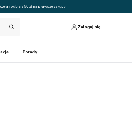
ttera i odbierz 50 zł na pierwsze zakupy
Zaloguj się
racje
Porady