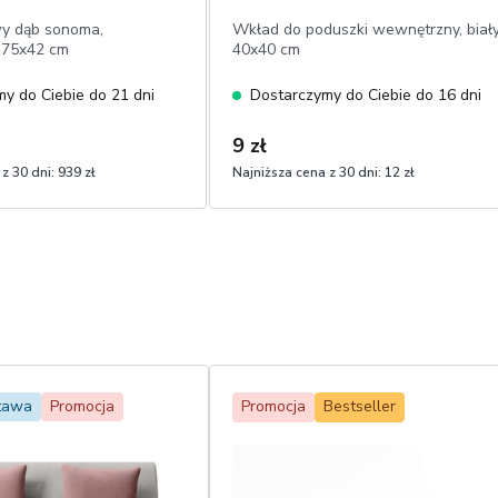
wy dąb sonoma,
Wkład do poduszki wewnętrzny, biały
 75x42 cm
40x40 cm
y do Ciebie do 21 dni
Dostarczymy do Ciebie do 16 dni
9 zł
z 30 dni:
939 zł
Najniższa cena z 30 dni:
12 zł
tawa
Promocja
Promocja
Bestseller