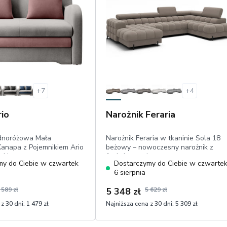
+
7
+
4
io
Narożnik Feraria
udnoróżowa Mała
Narożnik Feraria w tkaninie Sola 18
anapa z Pojemnikiem Ario
beżowy – nowoczesny narożnik z
zki
funkcją spania
my do Ciebie w czwartek
Dostarczymy do Ciebie w czwarte
powierzchnia
6 sierpnia
96 cm, velvet
 589 zł
5 348 zł
5 629 zł
z 30 dni:
1 479 zł
Najniższa cena z 30 dni:
5 309 zł