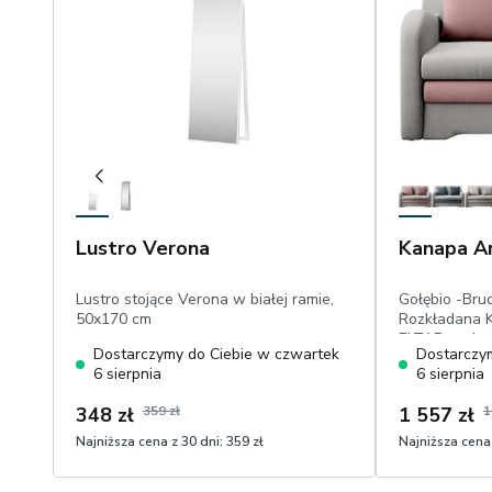
Lustro Verona
Kanapa Ar
Lustro stojące Verona w białej ramie,
Gołębio -Br
50x170 cm
Rozkładana K
ELTAP, podus
Dostarczymy do Ciebie w czwartek
Dostarczy
dekoracyjne,
6 sierpnia
6 sierpnia
spania:111x1
hydrofobowy
348 zł
359 zł
1 557 zł
1
Najniższa cena z 30 dni:
359 zł
Najniższa cena 