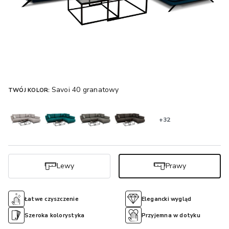
Savoi 40 granatowy
TWÓJ KOLOR:
+32
Lewy
Prawy
Łatwe czyszczenie
Elegancki wygląd
Szeroka kolorystyka
Przyjemna w dotyku