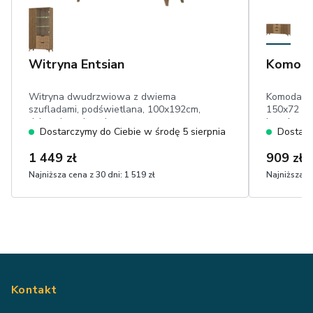
Witryna Entsian
Komoda
Witryna dwudrzwiowa z dwiema
Komoda d
szufladami, podświetlana, 100x192cm,
150x72 cm,
dąb artisan, lamele
lamele
Dostarczymy do Ciebie w środę 5 sierpnia
Dostarc
1 449 zł
909 zł
Najniższa cena z 30 dni:
1 519 zł
Najniższa ce
Kontakt