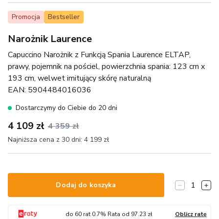
Promocja
Bestseller
Narożnik Laurence
Capuccino Narożnik z Funkcją Spania Laurence ELTAP,
prawy, pojemnik na pościel, powierzchnia spania: 123 cm x
193 cm, welwet imitujący skórę naturalną
EAN:
5904484016036
Dostarczymy do Ciebie do 20 dni
4 109 zł
4 359 zł
Najniższa cena z 30 dni:
4 199 zł
1
Dodaj do koszyka
do
60
rat
0.7
% Rata od
97.23
zł
Oblicz ratę