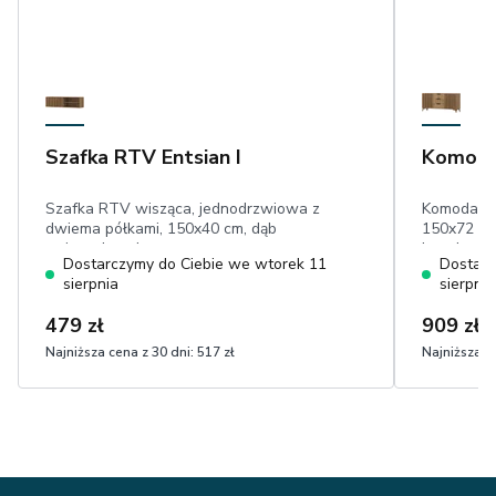
Szafka RTV Entsian I
Komoda
Szafka RTV wisząca, jednodrzwiowa z
Komoda d
dwiema półkami, 150x40 cm, dąb
150x72 cm,
artisan, lamele
lamele
Dostarczymy do Ciebie we wtorek 11
Dostarc
sierpnia
sierpnia
479 zł
909 zł
Najniższa cena z 30 dni:
517 zł
Najniższa ce