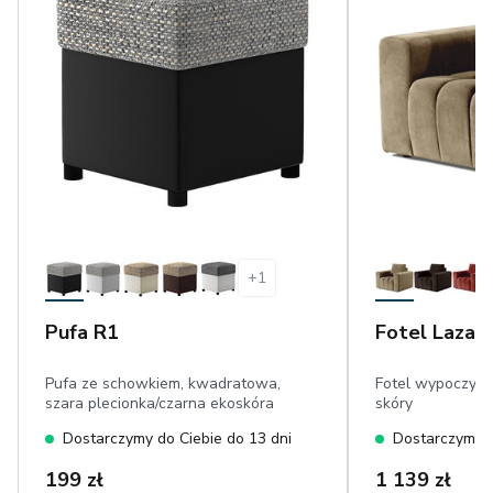
+
1
Pufa R1
Fotel Lazar
Pufa ze schowkiem, kwadratowa,
Fotel wypoczynk
szara plecionka/czarna ekoskóra
skóry
Dostarczymy do Ciebie do 13 dni
Dostarczymy d
199 zł
1 139 zł