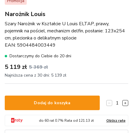
Promocja
Narożnik Louis
Szary Narożnik w Kształcie U Louis ELTAP, prawy,
pojemnik na pościel, mechanizm delfin, posłanie: 123x254
cm, plecionka o delikatnym splocie
EAN:
5904484003449
Dostarczymy do Ciebie do 20 dni
5 119 zł
5 369 zł
Najniższa cena z 30 dni:
5 139 zł
1
Dodaj do koszyka
do
60
rat
0.7
% Rata od
121.13
zł
Oblicz ratę