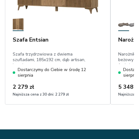
Szafa Entsian
Narożni
Szafa trzydrzwiowa z dwiema
Narożnik F
szufladami, 185x192 cm, dąb artisan,
beżowy – 
lamele
funkcją sp
Dostarczymy do Ciebie w środę 12
Dostarc
sierpnia
sierpnia
2 279 zł
5 348 z
Najniższa cena z 30 dni:
2 279 zł
Najniższa ce