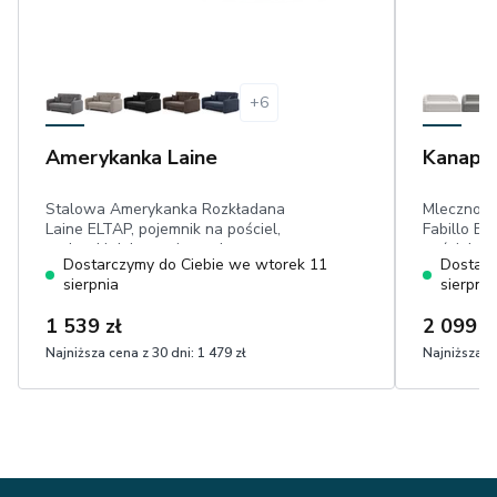
+
6
Amerykanka Laine
Kanapa 
Stalowa Amerykanka Rozkładana
Mlecznobi
Laine ELTAP, pojemnik na pościel,
Fabillo EL
poduszki dekoracyjne, odporny na
pościel, p
Dostarczymy do Ciebie we wtorek 11
Dostarc
ścieranie szenil
cm, dwa m
sierpnia
sierpnia
w dotyku 
1 539 zł
2 099 z
Najniższa cena z 30 dni:
1 479 zł
Najniższa ce