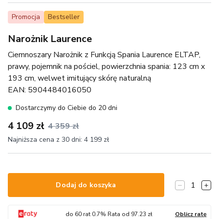
Promocja
Bestseller
Narożnik Laurence
Ciemnoszary Narożnik z Funkcją Spania Laurence ELTAP,
prawy, pojemnik na pościel, powierzchnia spania: 123 cm x
193 cm, welwet imitujący skórę naturalną
EAN:
5904484016050
Dostarczymy do Ciebie do 20 dni
4 109 zł
4 359 zł
Najniższa cena z 30 dni:
4 199 zł
1
Dodaj do koszyka
do
60
rat
0.7
% Rata od
97.23
zł
Oblicz ratę