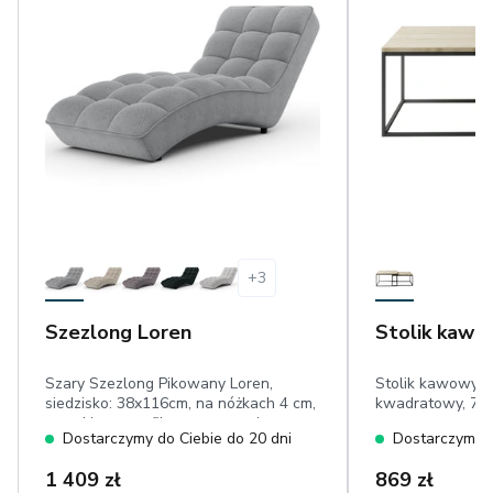
+
3
Szezlong Loren
Stolik kawo
Szary Szezlong Pikowany Loren,
Stolik kawowy d
siedzisko: 38x116cm, na nóżkach 4 cm,
kwadratowy, 75
wysokie wyprofilowane oparcie,
Dostarczymy do Ciebie do 20 dni
Dostarczymy d
przeszycia,welur eco-friendly
1 409 zł
869 zł