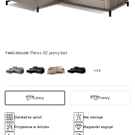
Paros 02 jasny beż
TWÓJ KOLOR:
+19
Lewy
Prawy
Delikatny splot
Nie cieniuje
Przyjemna w dotyku
Elegancki wygląd