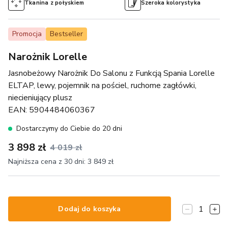
Tkanina z połyskiem
Szeroka kolorystyka
Promocja
Bestseller
Narożnik Lorelle
Jasnobeżowy Narożnik Do Salonu z Funkcją Spania Lorelle
ELTAP, lewy, pojemnik na pościel, ruchome zagłówki,
niecieniujący plusz
EAN:
5904484060367
Dostarczymy do Ciebie do 20 dni
3 898 zł
4 019 zł
Najniższa cena z 30 dni:
3 849 zł
1
Dodaj do koszyka