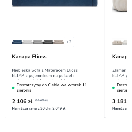
+
2
Kanapa Elioss
Kanapa
Niebieska Sofa z Materacem Elioss
Złamana B
ELTAP, z pojemnikiem na pościel i
ELTAP, poj
poduszkami dekoracyjnymi, łatwa w
poduszkam
Dostarczymy do Ciebie we wtorek 11
Dostarc
czyszczeniu tkanina sztruks
× 190 cm, 
sierpnia
sierpnia
2 106 zł
2 149 zł
3 181 z
Najniższa cena z 30 dni:
2 049 zł
Najniższa ce