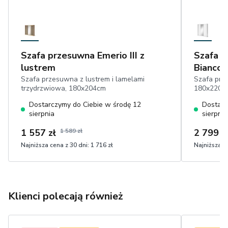
Szafa przesuwna Emerio III z
Szafa p
lustrem
Biancco 
Szafa przesuwna z lustrem i lamelami
Szafa prz
trzydrzwiowa, 180x204cm
180x220cm
Dostarczymy do Ciebie w środę 12
Dostarc
sierpnia
sierpnia
1 557 zł
1 589 zł
2 799 z
Najniższa cena z 30 dni:
1 716 zł
Najniższa ce
Klienci polecają również