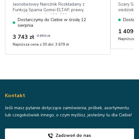
Jasnobeżowy Narożnik Rozkładany z
Szary Sze
Funkcją Spania Gomsi ELTAP, prawy,
siedzisko:
pojemnik, posłanie:128x200 cm,
wysokie w
Dostarczymy do Ciebie w środę 12
Dostarc
regulowane zagłówki, mechanizm
przeszycia
sierpnia
delfin, welur easy clean
1 409 z
3 743 zł
3 859 zł
Najniższa ce
Najniższa cena z 30 dni:
3 679 zł
Kontakt
Jeśli masz pytanie dotyczące zamówienia, próbek, asortymentu
lub czegokolwiek innego, o czym myślisz, jesteśmy tu dla Ciebie!
Zadzwoń do nas