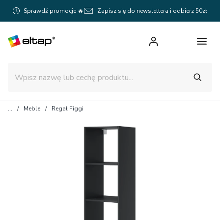
Sprawdź promocje 🔥
Zapisz się do newslettera i odbierz 50zł
Meble
Regał Figgi