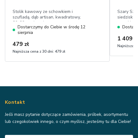
Stolik kawowy ze schowkiem i
Szary Sze
szufladą, dąb artisan, kwadratowy,
siedzisko:
80x32 cm, lamele
wysokie w
Dostarczymy do Ciebie w środę 12
Dostarc
przeszycia
sierpnia
1 409 z
479 zł
Najniższa ce
Najniższa cena z 30 dni:
479 zł
Kontakt
Jeśli masz pytanie dotyczące zamówienia, próbek, asortymentu
lub czegokolwiek innego, o czym myślisz, jesteśmy tu dla Ciebie!