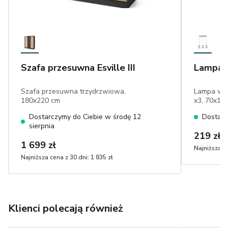
Szafa przesuwna Esville III
Lampa 
Szafa przesuwna trzydrzwiowa,
Lampa wis
180x220 cm
x3, 70x11
Dostarczymy do Ciebie w środę 12
Dostarc
sierpnia
219 zł
1 699 zł
Najniższa ce
Najniższa cena z 30 dni:
1 835 zł
Klienci polecają również