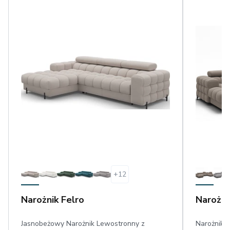
+
12
Narożnik Felro
Narożni
Jasnobeżowy Narożnik Lewostronny z
Narożnik F