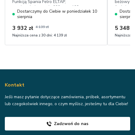
Funkcją Spania Felro ELTAP,
beżowy – 
powierzchnia spania 222 cm × 123 cm,
funkcją sp
Dostarczymy do Ciebie w poniedziałek 10
Dostarc
pojemnik na pościel, ruchome
sierpnia
sierpnia
zagłówki, wysokie nóżki, przyjemny w
dotyku plusz
3 932 zł
4 139 zł
5 348 z
Najniższa cena z 30 dni:
4 139 zł
Najniższa ce
Kontakt
Jeśli masz pytanie dotyczące zamówienia, próbek, asortymentu
lub czegokolwiek innego, o czym myślisz, jesteśmy tu dla Ciebie!
Zadzwoń do nas