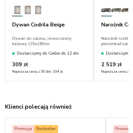
Dywan Codrila Beige
Narożnik Co
Dywan do salonu, nowoczesny,
Narożnik rozkła
beżowy 120x180cm
plecionka/czarna
kształtny
Dostarczymy do Ciebie do 12 dni
Dostarczymy d
309 zł
2 519 zł
Najniższa cena z 30 dni:
334 zł
Najniższa cena z 30
Klienci polecają również
Promocja
Bestseller
Promocja