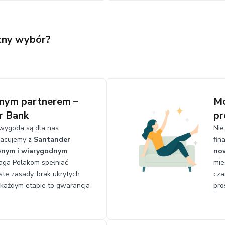
tny wybór?
anym partnerem –
Mo
r Bank
pr
wygoda są dla nas
Nie
racujemy z
Santander
fin
onym i wiarygodnym
no
maga Polakom spełniać
mie
te zasady, brak ukrytych
cza
 każdym etapie to gwarancja
pro