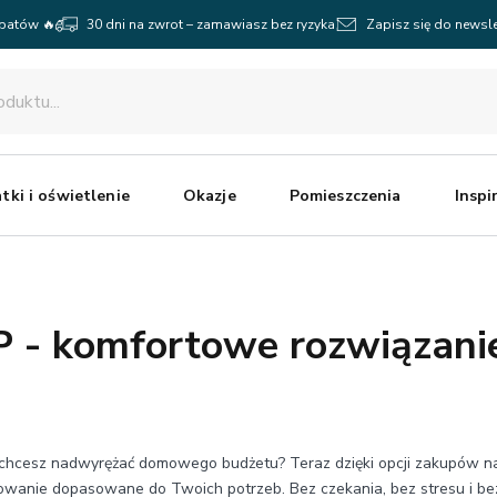
abatów 🔥
30 dni na zwrot – zamawiasz bez ryzyka
Zapisz się do newsle
tki i oświetlenie
Okazje
Pomieszczenia
Inspi
 - komfortowe rozwiązanie
ie chcesz nadwyrężać domowego budżetu? Teraz dzięki opcji zakupów 
sowanie dopasowane do Twoich potrzeb. Bez czekania, bez stresu i be