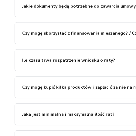
Jakie dokumenty będą potrzebne do zawarcia umowy 
Najczęściej wymagane są dowód osobisty i podstawowe inf
Czy mogę skorzystać z finansowania mieszanego? / C
Istnieje możliwość zawarcia umowy w oparciu o wpłatę wł
dni od daty złożenia zamówienia. Biuro Obsługi Klienta EL
Ile czasu trwa rozpatrzenie wniosku o raty?
W większości przypadków decyzja kredytowa zapada w cią
Czy mogę kupić kilka produktów i zapłacić za nie na r
Oczywiście! Wystarczy, że wszystkie wybrane produkty doda
Jaka jest minimalna i maksymalna ilość rat?
W zależności od swojej decyzji możesz rozłożyć płatność na
pokaże Ci wysokość raty i długość trwania okresu spłaty.