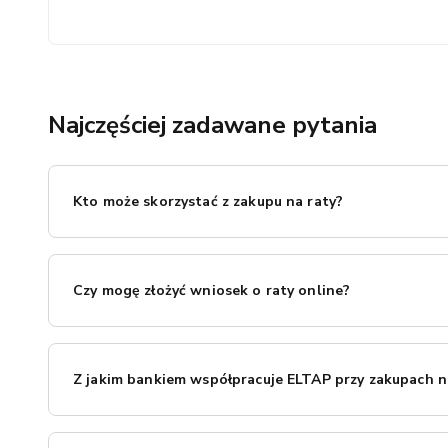
Najczęściej zadawane pytania
Kto może skorzystać z zakupu na raty?
Zakupy na raty w ELTAP są dostępne dla osób fizycznych, 
zakupu stanowi faktura imienna na osobę fizyczną.
Czy mogę złożyć wniosek o raty online?
Tak! Cały proces odbywa się online – od wypełnienia wni
Z jakim bankiem współpracuje ELTAP przy zakupach n
Współpracujemy z Santander Consumer Bank, jednym z na