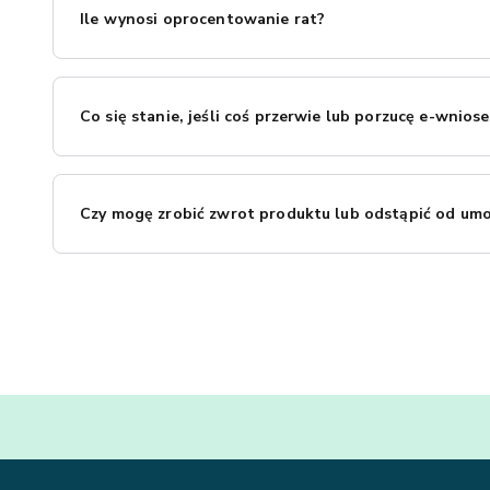
Ile wynosi oprocentowanie rat?
Oprocentowanie naszych rat wynosi tylko 0,7%! Na karcie p
interesującego Cię terminu spłaty i przedstawi wszystkie s
Co się stanie, jeśli coś przerwie lub porzucę e-wnios
W przypadku przerwania procesu składania e-Wniosku po w
Banku jest dostępna w godzinach 8:00–21:00.
Czy mogę zrobić zwrot produktu lub odstąpić od umo
W przypadku zwrotu towaru / odstąpienia przez klienta o
podać numer wniosku o kredyt lub numer zamówienia i przy