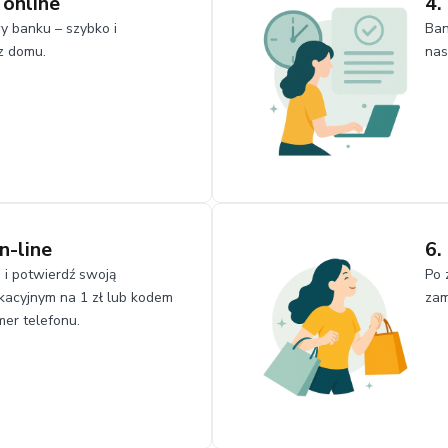
 online
4.
y banku – szybko i
Ban
z domu.
nas
n-line
6.
 i potwierdź swoją
Po 
acyjnym na 1 zł lub kodem
zam
er telefonu.