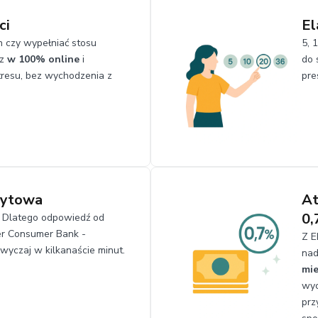
ci
El
h czy wypełniać stosu
5, 
sz
w 100% online
i
do 
tresu, bez wychodzenia z
pres
dytowa
At
0
e! Dlatego odpowiedź od
er Consumer Bank -
Z E
wyczaj w kilkanaście minut.
nad
mie
wyc
prz