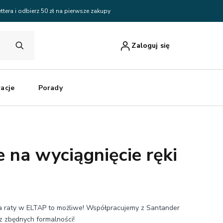
ttera i odbierz 50 zł na pierwsze zakupy
Zaloguj się
racje
Porady
 na wyciągnięcie ręki
na raty w ELTAP to możliwe! Współpracujemy z Santander
z zbędnych formalności!