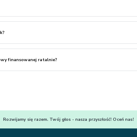
roduktu znajdziesz specjalny Kalkulator Rat On-Line, który obliczy d
zczegóły.
ek?
pisaniu danych kontaktowych, konsultant Banku może się z Tobą sko
wy finansowanej ratalnie?
d umowy finansowanej ratalnie należy przesłać wiadomość mailową n
czynę odstąpienia klienta od umowy (najpóźniej dnia następnego od z
Rozwijamy się razem. Twój głos - nasza przyszłość! Oceń nas!