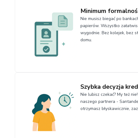
Minimum formalnoś
Nie musisz biegać po bankac
papierów. Wszystko załatwi
wygodnie. Bez kolejek, bez s
domu.
Szybka decyzja kre
Nie lubisz czekać? My też ni
naszego partnera - Santand
otrzymasz błyskawicznie, zaz