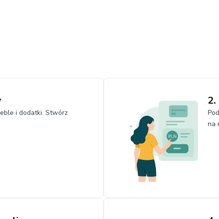
y
2.
ble i dodatki. Stwórz
Pod
na 