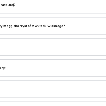
ratalnej?
ormacje o dochodach i zatrudnieniu. Pamiętaj, że w niektórych przy
zy mogę skorzystać z wkładu własnego?
asną połączoną z finansowaniem ratalnym. Należność za wpłatę włas
TAP skontaktuje się każdorazowo z Klientem w tej sprawie.
gu kilkunastu minut od złożenia wniosku.
aty?
sz do koszyka i wybierzesz opcję "Zakupy na raty" przy finalizacji z
 dogodną dla siebie ilość rat – od 2 do 60. Na karcie naszych produkt