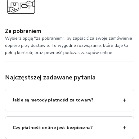
Za pobraniem
Wybierz opcję "za pobraniem", by zapłacić za swoje zamówienie
dopiero przy dostawie. To wygodne rozwiązanie, które daje Ci
pełną kontrolę oraz pewność podczas zakupów online.
Najczęstszej zadawane pytania
Jakie są metody płatności za towary?
Dla Twojej wygody oferujemy różnorodne formy
płatności: przelew tradycyjny, płatność kartą, rozłożenie
Czy płatność online jest bezpieczna?
płatności na raty, szybkie przelewy online, Blik oraz
płatność za pobraniem. Wybierz opcję, która najbardziej