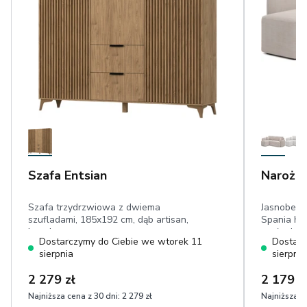
Szafa Entsian
Narożni
Szafa trzydrzwiowa z dwiema
Jasnobeżo
szufladami, 185x192 cm, dąb artisan,
Spania Ha
lamele
posłanie: 
Dostarczymy do Ciebie we wtorek 11
Dostarc
ozdobne, 
sierpnia
sierpnia
dotyku szt
2 279 zł
2 179 z
Najniższa cena z 30 dni:
2 279 zł
Najniższa ce