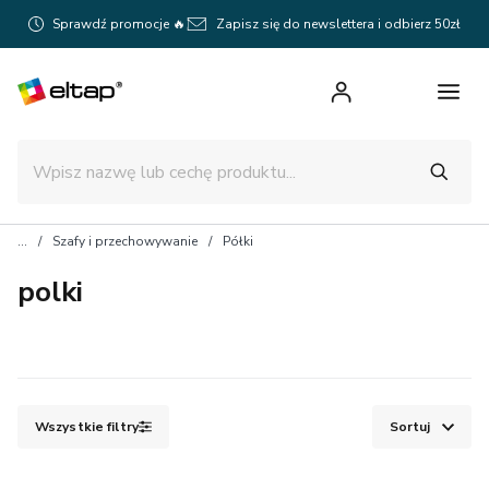
Sprawdź promocje 🔥
Zapisz się do newslettera i odbierz 50zł
Szafy i przechowywanie
Półki
polki
Wszystkie filtry
Sortuj