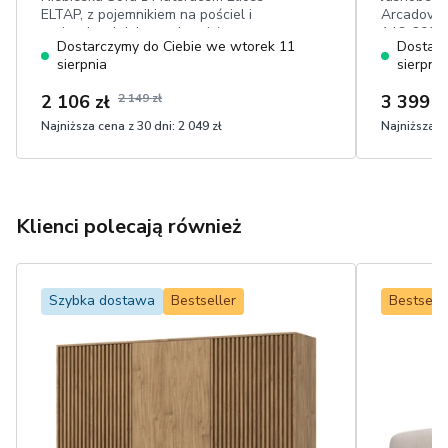
ELTAP, z pojemnikiem na pościel i
Arcadova I
poduszkami dekoracyjnymi, łatwa w
146x200 c
Dostarczymy do Ciebie we wtorek 11
Dostarc
czyszczeniu tkanina sztruks
elementy 
sierpnia
sierpnia
dotyku bo
2 106 zł
2 149 zł
3 399 z
Najniższa cena z 30 dni:
2 049 zł
Najniższa ce
Klienci polecają również
Szybka dostawa
Bestseller
Bestselle