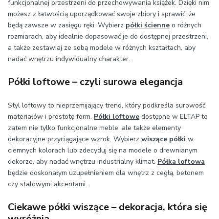
funkcjonalnej przestrzeni do przechowywania książek. Dzięki nim
możesz z łatwością uporządkować swoje zbiory i sprawić, że
będą zawsze w zasięgu ręki. Wybierz
półki ścienne
o różnych
rozmiarach, aby idealnie dopasować je do dostępnej przestrzeni,
a także zestawiaj ze sobą modele w różnych kształtach, aby
nadać wnętrzu indywidualny charakter.
Półki loftowe – czyli surowa elegancja
Styl loftowy to nieprzemijający trend, który podkreśla surowość
materiałów i prostotę form.
Półki loftowe
dostępne w ELTAP to
zatem nie tylko funkcjonalne meble, ale także elementy
dekoracyjne przyciągające wzrok. Wybierz
wiszące półki
w
ciemnych kolorach lub zdecyduj się na modele o drewnianym
dekorze, aby nadać wnętrzu industrialny klimat.
Półka loftowa
będzie doskonałym uzupełnieniem dla wnętrz z cegłą, betonem
czy stalowymi akcentami.
Ciekawe półki wiszące – dekoracja, która się
wyróżnia