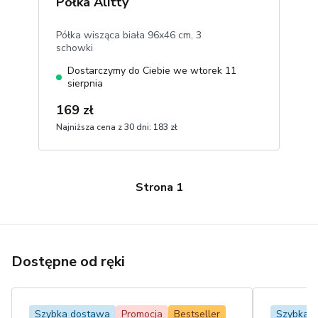
Półka Alitty
Półka wisząca biała 96x46 cm, 3
schowki
Dostarczymy do Ciebie we wtorek 11
sierpnia
169 zł
Najniższa cena z 30 dni:
183 zł
1
Dodaj do koszyka
Strona
1
Dostępne od ręki
Szybka dostawa
Promocja
Bestseller
Szybka 