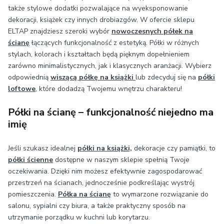
także stylowe dodatki pozwalające na wyeksponowanie
dekoracji, książek czy innych drobiazgów. W ofercie sklepu
ELTAP znajdziesz szeroki wybór
nowoczesnych półek na
ścianę
łączących funkcjonalność z estetyką. Półki w różnych
stylach, kolorach i kształtach będą pięknym dopełnieniem
zarówno minimalistycznych, jak i klasycznych aranżacji. Wybierz
odpowiednią
wiszącą półkę na książki
lub zdecyduj się na
półki
loftowe
, które dodadzą Twojemu wnętrzu charakteru!
Półki na ścianę – funkcjonalność niejedno ma
imię
Jeśli szukasz idealnej
półki na książki,
dekoracje czy pamiątki, to
półki ścienne
dostępne w naszym sklepie spełnią Twoje
oczekiwania. Dzięki nim możesz efektywnie zagospodarować
przestrzeń na ścianach, jednocześnie podkreślając wystrój
pomieszczenia.
Półka na ścianę
to wymarzone rozwiązanie do
salonu, sypialni czy biura, a także praktyczny sposób na
utrzymanie porządku w kuchni lub korytarzu.