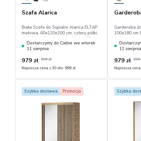
Szafa Alarica
Garderoba
Biała Szafa do Sypialni Alarica ELTAP,
Garderoba do
matowa, 60x120x200 cm, cztery półki,
100x180 cm 
drążek na ubrania, grubość płyt 16 mm,
Artisan z lus
Dostarczymy do Ciebie we wtorek
Dostarczy
uchwyty w kolorze alumnium
lamelami i c
11 sierpnia
11 sierpni
979 zł
999 zł
979 zł
999 
Najniższa cena z 30 dni:
999 zł
Najniższa cena 
1
1
Dodaj do koszyka
Szybka dostawa
Promocja
Szybka dos