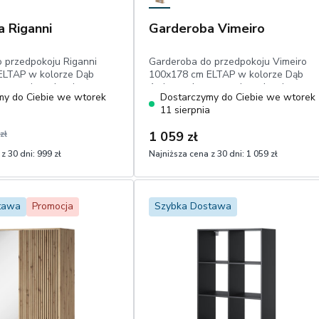
 Riganni
Garderoba Vimeiro
 przedpokoju Riganni
Garderoba do przedpokoju Vimeiro
ELTAP w kolorze Dąb
100x178 cm ELTAP w kolorze Dąb
trem, wieszakami,
Artisan z lustrem, wieszakami,
my do Ciebie we wtorek
Dostarczymy do Ciebie we wtorek
zarnymi uchwytami
lamelami i czarnymi uchwytami
a
11 sierpnia
zł
1 059 zł
z 30 dni:
999 zł
Najniższa cena z 30 dni:
1 059 zł
1
Dodaj do koszyka
Dodaj do koszyka
tawa
Promocja
Szybka Dostawa