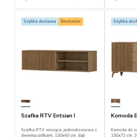
1
1
Dodaj do koszyka
Szybka dostawa
Bestseller
Szybka dos
Szafka RTV Entsian I
Komoda E
Szafka RTV wisząca, jednodrzwiowa z
Komoda do s
dwiema półkami, 150x40 cm, dąb
150x72 cm, 3 