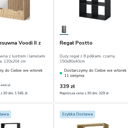
esuwna Voodi II z
Regał Postto
wna z lustrem i lamelami
Duży regał z 8 półkami, czarny,
, 120x204 cm
150x80x40cm
my do Ciebie we wtorek
Dostarczymy do Ciebie we wtorek
a
11 sierpnia
 449 zł
339 zł
z 30 dni:
1 565 zł
Najniższa cena z 30 dni:
329 zł
1
Dodaj do koszyka
Dodaj do koszyka
stawa
Szybka Dostawa