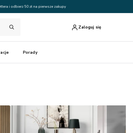
ttera i odbierz 50 zł na pierwsze zakupy
Zaloguj się
racje
Porady