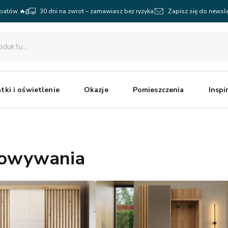
abatów 🔥
30 dni na zwrot – zamawiasz bez ryzyka
Zapisz się do newsle
tki i oświetlenie
Okazje
Pomieszczenia
Inspi
chowywania