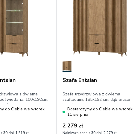
ntsian
Szafa Entsian
drzwiowa z dwiema
Szafa trzydrzwiowa z dwiema
podświetlana, 100x192cm,
szufladami, 185x192 cm, dąb artisan,
lamele
lamele
my do Ciebie we wtorek
Dostarczymy do Ciebie we wtorek
a
11 sierpnia
2 279 zł
z 30 dni:
1 519 zł
Najniższa cena z 30 dni:
2 279 zł