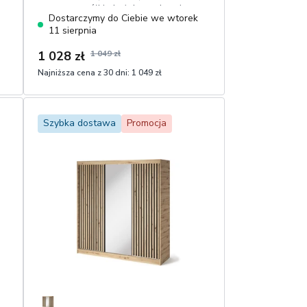
cm, cztery półki, drążek na ubrania,
Dostarczymy do Ciebie we wtorek
grubość płyt 16 mm, uchwyty w
11 sierpnia
kolorze alumnium
1 028 zł
1 049 zł
Najniższa cena z 30 dni:
1 049 zł
1
Dodaj do koszyka
Szybka dostawa
Promocja