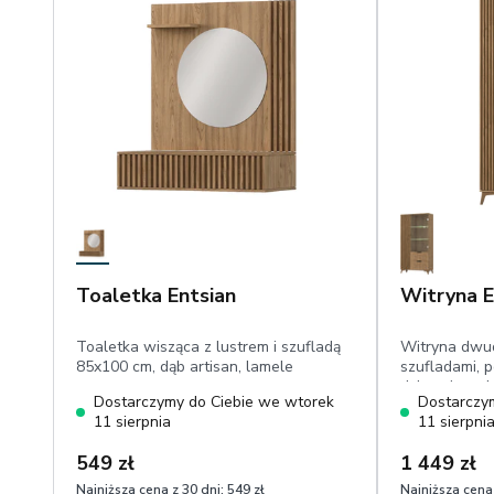
Toaletka Entsian
Witryna E
Toaletka wisząca z lustrem i szufladą
Witryna dwu
85x100 cm, dąb artisan, lamele
szufladami, 
dąb artisan, 
Dostarczymy do Ciebie we wtorek
Dostarczy
11 sierpnia
11 sierpni
549 zł
1 449 zł
Najniższa cena z 30 dni:
549 zł
Najniższa cena 