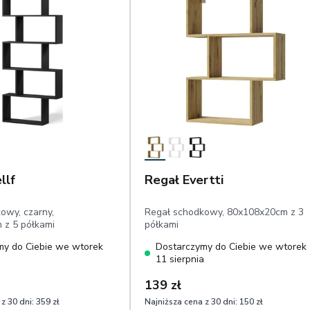
llf
Regał Evertti
owy, czarny,
Regał schodkowy, 80x108x20cm z 3
 z 5 półkami
półkami
my do Ciebie we wtorek
Dostarczymy do Ciebie we wtorek
a
11 sierpnia
139 zł
z 30 dni:
359 zł
Najniższa cena z 30 dni:
150 zł
1