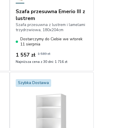
Szafa przesuwna Emerio III z
lustrem
Szafa przesuwna z lustrem i lamelami
trzydrzwiowa, 180x204cm
Dostarczymy do Ciebie we wtorek
11 sierpnia
1 557 zł
1 589 zł
Najniższa cena z 30 dni:
1 716 zł
1
Dodaj do koszyka
Szybka Dostawa