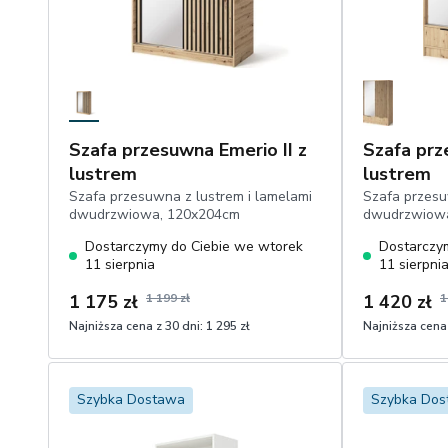
Szafa przesuwna Emerio II z
Szafa prz
lustrem
lustrem
Szafa przesuwna z lustrem i lamelami
Szafa przesu
dwudrzwiowa, 120x204cm
dwudrzwiowa
Dostarczymy do Ciebie we wtorek
Dostarczy
11 sierpnia
11 sierpni
1 175 zł
1 199 zł
1 420 zł
1
Najniższa cena z 30 dni:
1 295 zł
Najniższa cena 
1
1
Dodaj do koszyka
Szybka Dostawa
Szybka Do