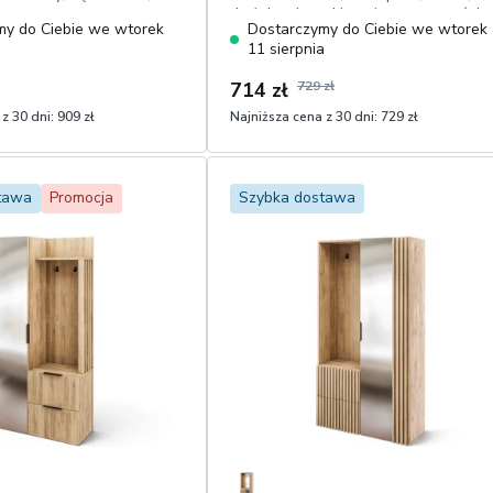
drążek, wieszaki, można mocować do
my do Ciebie we wtorek
Dostarczymy do Ciebie we wtorek
ściany
a
11 sierpnia
714 zł
729 zł
z 30 dni:
909 zł
Najniższa cena z 30 dni:
729 zł
1
Dodaj do koszyka
Dodaj do koszyka
tawa
Promocja
Szybka dostawa