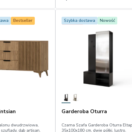
1
Dodaj do koszyka
Dodaj do koszyka
tawa
Bestseller
Szybka dostawa
Nowość
Promocja
ntsian
Garderoba Oturra
alonu dwudrzwiowa,
Czarna Szafa Garderoba Oturra Eltap
szuflady, dąb artisan,
35x100x180 cm, dwie półki, lustro,