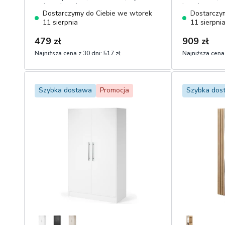
artisan, lamele
lamele
Dostarczymy do Ciebie we wtorek
Dostarczy
11 sierpnia
11 sierpni
479 zł
909 zł
Najniższa cena z 30 dni:
517 zł
Najniższa cena 
1
1
Dodaj do koszyka
Szybka dostawa
Promocja
Szybka dos