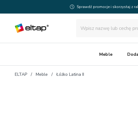
Sprawdź promocje i skorzystaj z r
Meble
Doda
ELTAP
Meble
Łóżko Latina II