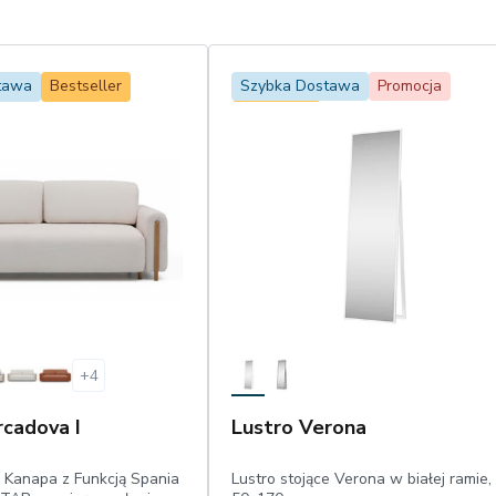
tawa
Bestseller
Szybka Dostawa
Promocja
Bestseller
+
4
cadova I
Lustro Verona
Kanapa z Funkcją Spania
Lustro stojące Verona w białej ramie,