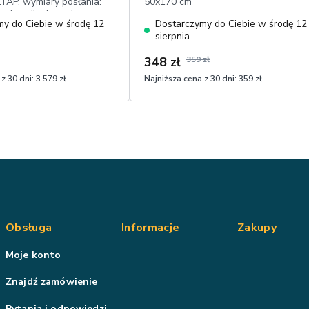
LTAP, wymiary posłania:
50x170 cm
pojemnik, drewniane
y do Ciebie w środę 12
Dostarczymy do Ciebie w środę 12
olorze buku,przyjemna w
sierpnia
e
348 zł
359 zł
z 30 dni:
3 579 zł
Najniższa cena z 30 dni:
359 zł
Obsługa
Informacje
Zakupy
Moje konto
Znajdź zamówienie
Pytania i odpowiedzi