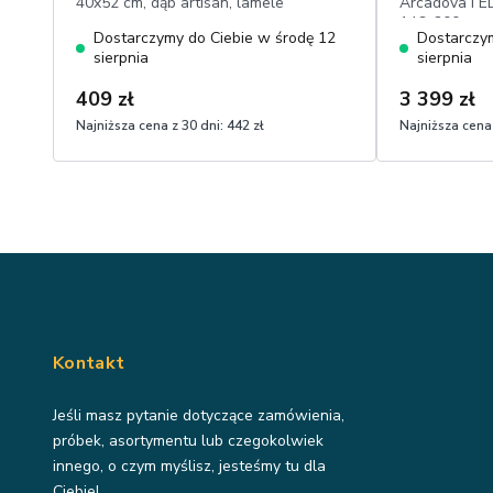
40x52 cm, dąb artisan, lamele
Arcadova I E
146x200 cm, 
Dostarczymy do Ciebie w środę 12
Dostarczym
elementy w k
sierpnia
sierpnia
dotyku boucl
409 zł
3 399 zł
Najniższa cena z 30 dni:
442 zł
Najniższa cena 
Kontakt
Jeśli masz pytanie dotyczące zamówienia,
próbek, asortymentu lub czegokolwiek
innego, o czym myślisz, jesteśmy tu dla
Ciebie!