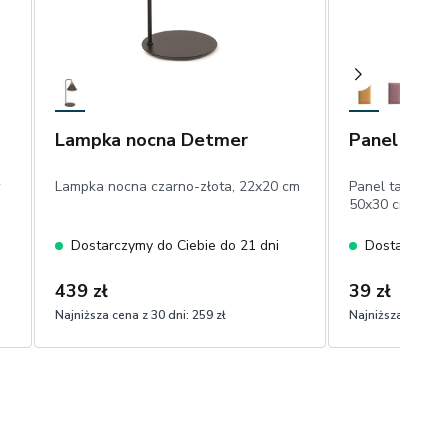
Lampka nocna Detmer
Panel Quadr
w
Lampka nocna czarno-złota, 22x20 cm
Panel tapicero
50x30 cm, mio
Dostarczymy do Ciebie do 21 dni
Dostarczymy 
439 zł
39 zł
Najniższa cena z 30 dni:
259 zł
Najniższa cena z 