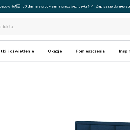
abatów 🔥
30 dni na zwrot – zamawiasz bez ryzyka
Zapisz się do newsle
tki i oświetlenie
Okazje
Pomieszczenia
Inspi