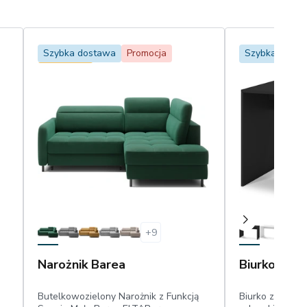
Szybka dostawa
Promocja
Szybka Dost
Bestseller
+
9
Narożnik Barea
Biurko Nev
Butelkowozielony Narożnik z Funkcją
Biurko z otwie