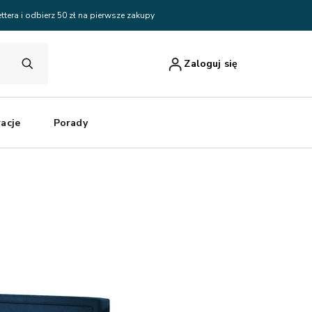
ttera i odbierz 50 zł na pierwsze zakupy
Zaloguj się
racje
Porady