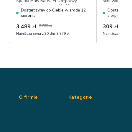
Spania Mały Barea ELTAP,prawy,
schowkiem na k
pojemnik, ruchome zagłówki,
cm
Dostarczymy do Ciebie w środę 12
Dostarczymy 
powierzchnia spania: 160 cm x 128 cm,
sierpnia
sierpnia
przyjemny w dotyku plusz
3 489 zł
3 739 zł
309 zł
Najniższa cena z 30 dni:
3 579 zł
Najniższa cena z 
O firmie
Kategorie