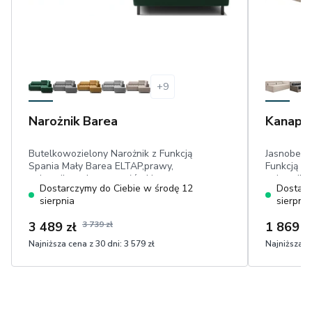
+
9
Narożnik Barea
Kanapa
Butelkowozielony Narożnik z Funkcją
Jasnobeżo
Spania Mały Barea ELTAP,prawy,
Funkcją Sp
pojemnik, ruchome zagłówki,
pojemnik n
Dostarczymy do Ciebie w środę 12
Dostarc
powierzchnia spania: 160 cm x 128 cm,
dekoracyjn
sierpnia
sierpnia
przyjemny w dotyku plusz
sztruks
3 489 zł
3 739 zł
1 869 z
Najniższa cena z 30 dni:
3 579 zł
Najniższa ce