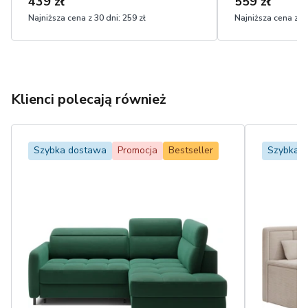
439 zł
559 zł
Najniższa cena z 30 dni:
259 zł
Najniższa cena z 30
Klienci polecają również
Szybka dostawa
Promocja
Bestseller
Szybka 