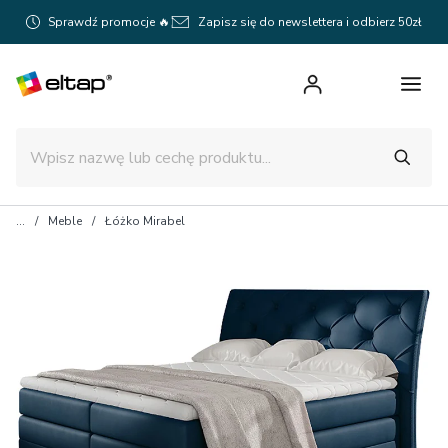
Sprawdź promocje 🔥
Zapisz się do newslettera i odbierz 50zł
Meble
Łóżko Mirabel