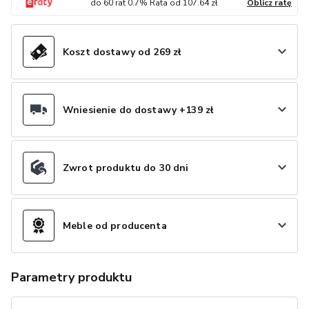
do
60
rat
0.7
% Rata od
107.64
zł
Oblicz ratę
Koszt dostawy od 269 zł
Wniesienie do dostawy +139 zł
Zwrot produktu do 30 dni
Meble od producenta
Parametry produktu