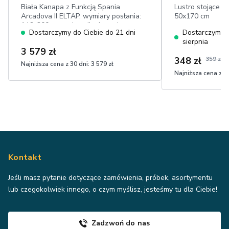
Biała Kanapa z Funkcją Spania
Lustro stojące V
Arcadova II ELTAP, wymiary posłania:
50x170 cm
146x200 cm, pojemnik, drewniane
Dostarczymy do Ciebie do 21 dni
Dostarczymy d
elementy w kolorze czarnym,
sierpnia
przyjemna w dotyku boucle
3 579 zł
348 zł
359 zł
Najniższa cena z 30 dni:
3 579 zł
Najniższa cena z 30
Kontakt
Jeśli masz pytanie dotyczące zamówienia, próbek, asortymentu
lub czegokolwiek innego, o czym myślisz, jesteśmy tu dla Ciebie!
Zadzwoń do nas