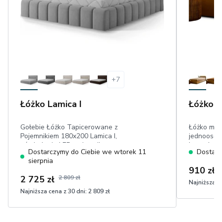
+
7
Łóżko Lamica I
Łóżko P
Gołebie Łóżko Tapicerowane z
Łóżko mło
Pojemnikiem 180x200 Lamica I,
jednoosob
oświetlenie LED, pojemnik,
karmelow
Dostarczymy do Ciebie we wtorek 11
Dostarc
tapicerowane wezgłowie, rama
sierpnia
drewniana, welwet hydrofobowy
910 zł
9
2 725 zł
2 809 zł
Najniższa ce
Najniższa cena z 30 dni:
2 809 zł