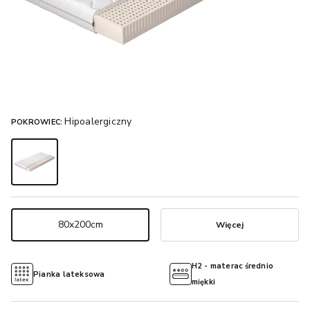
Hipoalergiczny
POKROWIEC:
80x200cm
Więcej
H2 - materac średnio
Pianka lateksowa
miękki