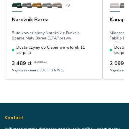
+
9
Narożnik Barea
Kanapa 
Butelkowozielony Narożnik z Funkcją
Mlecznobi
Spania Mały Barea ELTAP,prawy,
Fabillo EL
pojemnik, ruchome zagłówki,
pościel, p
Dostarczymy do Ciebie we wtorek 11
Dostarc
powierzchnia spania: 160 cm x 128 cm,
cm, dwa m
sierpnia
sierpnia
przyjemny w dotyku plusz
w dotyku 
3 489 zł
3 739 zł
2 099 z
Najniższa cena z 30 dni:
3 579 zł
Najniższa ce
Kontakt