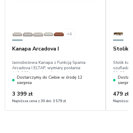
+
4
Kanapa Arcadova I
Stolik 
Jasnobeżowa Kanapa z Funkcją Spania
Stolik ka
Arcadova I ELTAP, wymiary posłania:
szufladą, 
146x200 cm, pojemnik, drewniane
80x32 cm,
Dostarczymy do Ciebie w środę 12
Dostarc
elementy w kolorze buku,przyjemna w
sierpnia
sierpnia
dotyku boucle
3 399 zł
479 zł
Najniższa cena z 30 dni:
3 579 zł
Najniższa ce