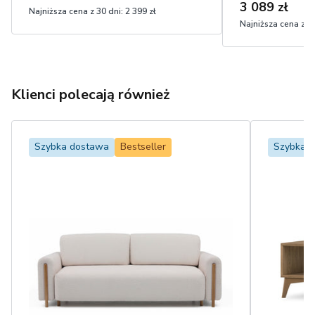
3 089 zł
Najniższa cena z 30 dni:
2 399 zł
Najniższa cena z 30
Klienci polecają również
Szybka dostawa
Bestseller
Szybka 