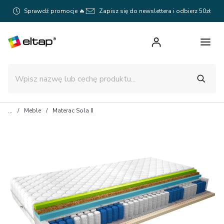
Sprawdź promocje 🔥
Zapisz się do newslettera i odbierz 50zł
Meble
Materac Sola II