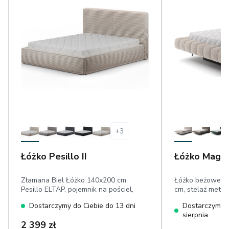
+
3
Łóżko Pesillo II
Łóżko Mage
Złamana Biel Łóżko 140x200 cm
Łóżko beżowe, s
Pesillo ELTAP, pojemnik na pościel,
cm, stelaż meta
stelaż metalowy, wezgłowie
pojemnikiem na p
Dostarczymy do Ciebie do 13 dni
Dostarczymy d
tapicerowane tkaniną sztruksową
sierpnia
2 399 zł