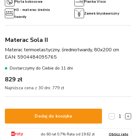
Płyta kokosowa
Pianka Visco
H3 - materac średnio
Zamek błyskawiczny
twardy
Materac Sola II
Materac termoelastyczny, średniotwardy, 80x200 cm
EAN:
5904484095765
Dostarczymy do Ciebie do 11 dni
829 zł
Najniższa cena z 30 dni:
779 zł
1
Dodaj do koszyka
do
60
rat
0.7
% Rata od
19.62
zł
Oblicz ratę