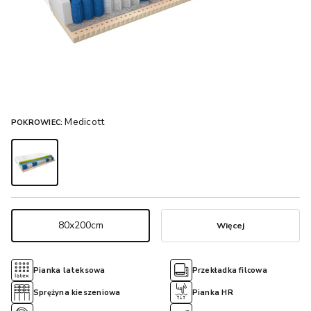
Medicott
POKROWIEC:
80x200cm
Więcej
Pianka lateksowa
Przekładka filcowa
Sprężyna kieszeniowa
Pianka HR