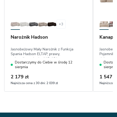
+
3
Narożnik Hadson
Kanapa 
Jasnobeżowy Mały Narożnik z Funkcja
Jasnobeżo
Spania Hadson ELTAP, prawy,
Pojemnikie
pojemnik, posłanie: 115x184 cm,
dekoracyjn
Dostarczymy do Ciebie w środę 12
Dostarc
poduszki ozdobne, mechanizm DL,
111x196 c
sierpnia
sierpnia
przyjemny w dotyku sztruks
sztruks
2 179 zł
1 547 z
Najniższa cena z 30 dni:
2 039 zł
Najniższa ce