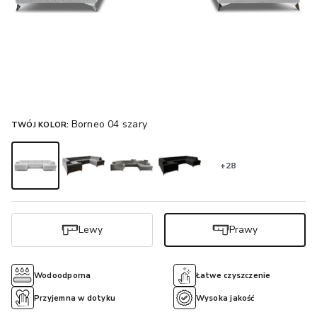
Borneo 04 szary
TWÓJ KOLOR:
+28
Lewy
Prawy
Wodoodporna
Łatwe czyszczenie
Przyjemna w dotyku
Wysoka jakość