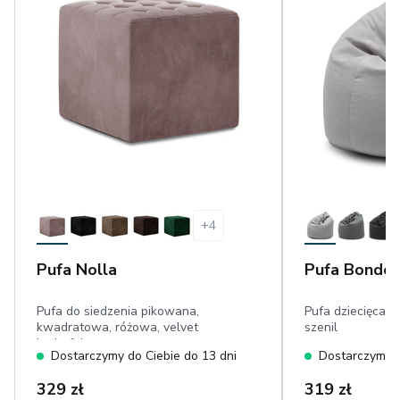
+
4
Pufa Nolla
Pufa Bondo
Pufa do siedzenia pikowana,
Pufa dziecięca, 
kwadratowa, różowa, velvet
szenil
hydrofobowy
Dostarczymy do Ciebie do 13 dni
Dostarczymy d
329 zł
319 zł