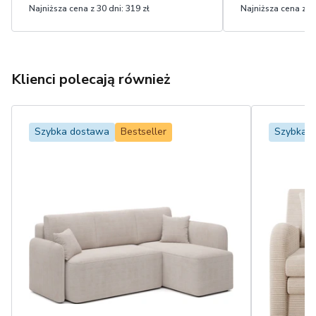
Najniższa cena z 30 dni:
319 zł
Najniższa cena z 30
Klienci polecają również
Szybka dostawa
Bestseller
Szybka 