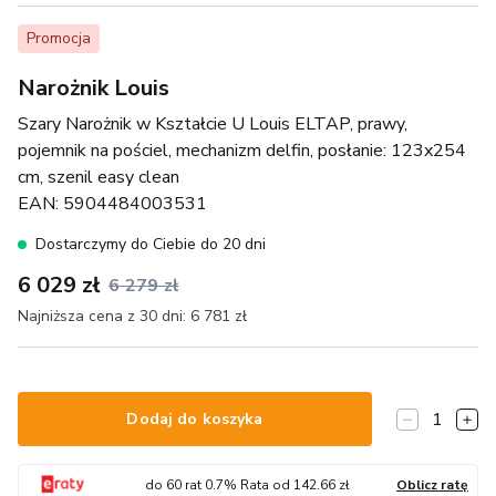
Promocja
Narożnik Louis
Szary Narożnik w Kształcie U Louis ELTAP, prawy,
pojemnik na pościel, mechanizm delfin, posłanie: 123x254
cm, szenil easy clean
EAN:
5904484003531
Dostarczymy do Ciebie do 20 dni
6 029 zł
6 279 zł
Najniższa cena z 30 dni:
6 781 zł
1
Dodaj do koszyka
do
60
rat
0.7
% Rata od
142.66
zł
Oblicz ratę