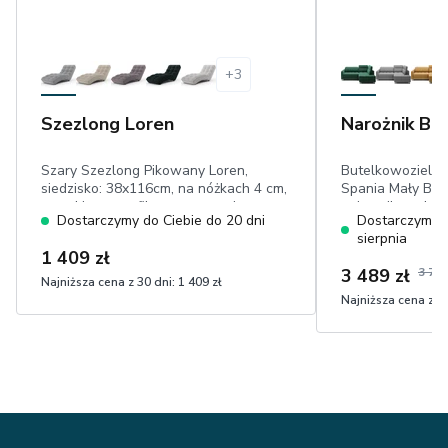
+
3
Szezlong Loren
Narożnik Ba
Szary Szezlong Pikowany Loren,
Butelkowozielon
siedzisko: 38x116cm, na nóżkach 4 cm,
Spania Mały Bar
wysokie wyprofilowane oparcie,
pojemnik, rucho
Dostarczymy do Ciebie do 20 dni
Dostarczymy d
przeszycia,welur eco-friendly
powierzchnia sp
sierpnia
przyjemny w dot
1 409 zł
3 489 zł
3 739
Najniższa cena z 30 dni:
1 409 zł
Najniższa cena z 30