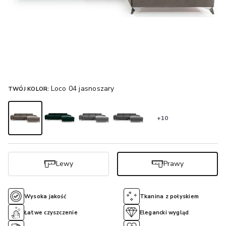
Loco 04 jasnoszary
TWÓJ KOLOR:
+10
Lewy
Prawy
Wysoka jakość
Tkanina z połyskiem
Łatwe czyszczenie
Elegancki wygląd