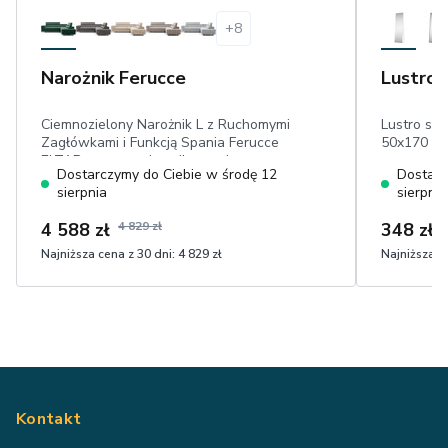
+
8
Narożnik Ferucce
Lustro 
Ciemnozielony Narożnik L z Ruchomymi
Lustro sto
Zagłówkami i Funkcją Spania Ferucce
50x170 c
ELTAP, prawy, pojemnik, wymiar
Dostarczymy do Ciebie w środę 12
Dostarc
posłania: 123x193 cm, welur przyjemny
sierpnia
sierpnia
w dotyku
4 588 zł
4 829 zł
348 zł
3
Najniższa cena z 30 dni:
4 829 zł
Najniższa ce
Kontakt