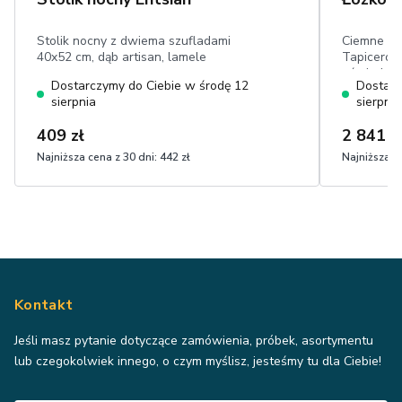
Stolik nocny z dwiema szufladami
Ciemne Ca
40x52 cm, dąb artisan, lamele
Tapicerow
oświetleni
Dostarczymy do Ciebie w środę 12
Dostarc
tapicerow
sierpnia
sierpnia
metalowa,
409 zł
2 841 z
Najniższa cena z 30 dni:
442 zł
Najniższa ce
Kontakt
Jeśli masz pytanie dotyczące zamówienia, próbek, asortymentu
lub czegokolwiek innego, o czym myślisz, jesteśmy tu dla Ciebie!