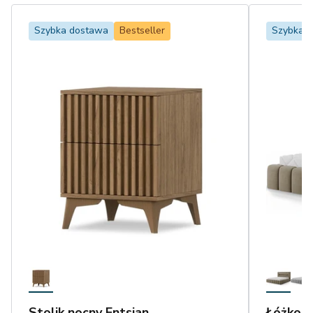
Szybka dostawa
Bestseller
Szybka 
Stolik nocny Entsian
Łóżko L