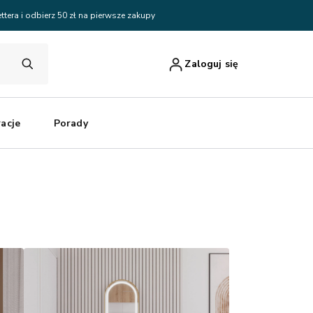
ttera i odbierz 50 zł na pierwsze zakupy
Zaloguj się
racje
Porady