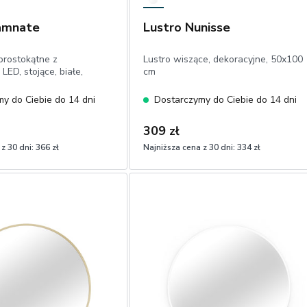
lamnate
Lustro Nunisse
prostokątne z
Lustro wiszące, dekoracyjne, 50x100
LED, stojące, białe,
cm
y do Ciebie do 14 dni
Dostarczymy do Ciebie do 14 dni
309 zł
z 30 dni:
366 zł
Najniższa cena z 30 dni:
334 zł
1
Dodaj do koszyka
Dodaj do koszyka