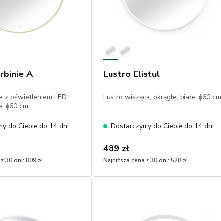
rbinie A
Lustro Elistul
e z oświetleniem LED,
Lustro wiszące, okrągłe, białe, ϕ60 cm
e, ϕ60 cm
y do Ciebie do 14 dni
Dostarczymy do Ciebie do 14 dni
489 zł
z 30 dni:
809 zł
Najniższa cena z 30 dni:
528 zł
1
Dodaj do koszyka
Dodaj do koszyka