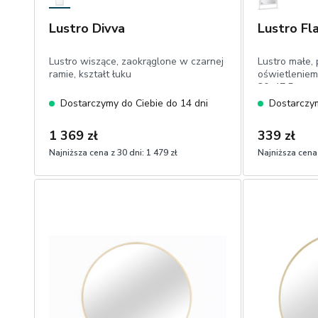
Lustro Divva
Lustro F
Lustro wiszące, zaokrąglone w czarnej
Lustro małe, 
ramie, kształt łuku
oświetleniem 
30x47,5 cm
Dostarczymy do Ciebie do 14 dni
Dostarczym
1 369 zł
339 zł
Najniższa cena z 30 dni:
1 479 zł
Najniższa cena 
1
1
Dodaj do koszyka