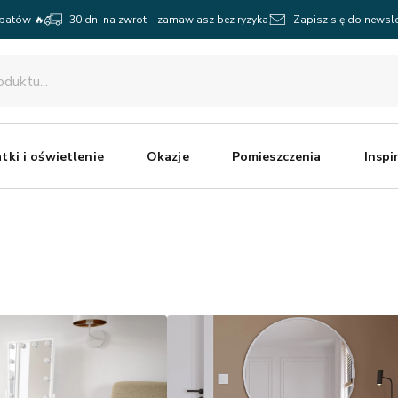
abatów 🔥
30 dni na zwrot – zamawiasz bez ryzyka
Zapisz się do newsle
tki i oświetlenie
Okazje
Pomieszczenia
Inspi