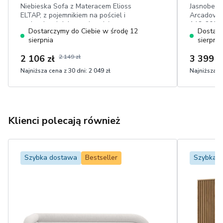
Niebieska Sofa z Materacem Elioss
Jasnobeżo
ELTAP, z pojemnikiem na pościel i
Arcadova I
poduszkami dekoracyjnymi, łatwa w
146x200 c
Dostarczymy do Ciebie w środę 12
Dostarc
czyszczeniu tkanina sztruks
elementy 
sierpnia
sierpnia
dotyku bo
2 106 zł
2 149 zł
3 399 z
Najniższa cena z 30 dni:
2 049 zł
Najniższa ce
Klienci polecają również
Szybka dostawa
Bestseller
Szybka 