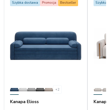
Szybka dostawa
Promocja
Bestseller
Szybka 
+
2
Kanapa Elioss
Kanapa 