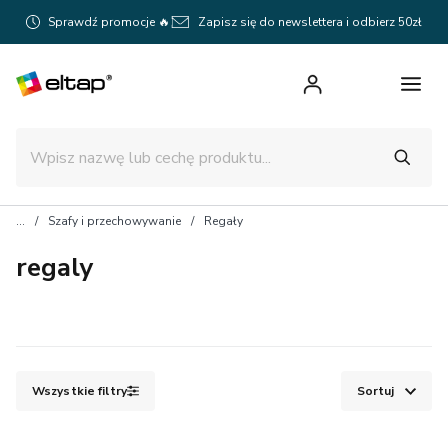
Sprawdź promocje 🔥
Zapisz się do newslettera i odbierz 50zł
Szafy i przechowywanie
Regały
regaly
Wszystkie filtry
Sortuj