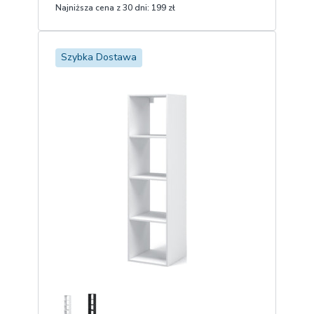
Najniższa cena z 30 dni:
199 zł
1
Dodaj do koszyka
Szybka Dostawa