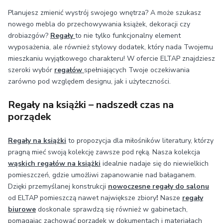
Planujesz zmienić wystrój swojego wnętrza? A może szukasz
nowego mebla do przechowywania książek, dekoracji czy
drobiazgów?
Regały
to nie tylko funkcjonalny element
wyposażenia, ale również stylowy dodatek, który nada Twojemu
mieszkaniu wyjątkowego charakteru! W ofercie ELTAP znajdziesz
szeroki wybór
regałów
spełniających Twoje oczekiwania
zarówno pod względem designu, jak i użyteczności.
Regały na książki – nadszedł czas na
porządek
Regały na książki
to propozycja dla miłośników literatury, którzy
pragną mieć swoją kolekcję zawsze pod ręką. Nasza kolekcja
wąskich regałów na książki
idealnie nadaje się do niewielkich
pomieszczeń, gdzie umożliwi zapanowanie nad bałaganem.
Dzięki przemyślanej konstrukcji
nowoczesne regały do salonu
od ELTAP
pomieszczą nawet największe zbiory
!
Nasze
regały
biurowe
doskonale sprawdzą się również w gabinetach,
pomagając zachować porządek w dokumentach i materiałach