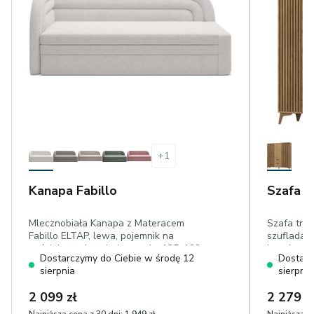
+
1
Kanapa Fabillo
Szafa E
Mlecznobiała Kanapa z Materacem
Szafa trz
Fabillo ELTAP, lewa, pojemnik na
szufladami
pościel, powierzchnia spania: 135x199
lamele
Dostarczymy do Ciebie w środę 12
Dostarc
cm, dwa materace, miękka, przyjemna
sierpnia
sierpnia
w dotyku boucle
2 099 zł
2 279 z