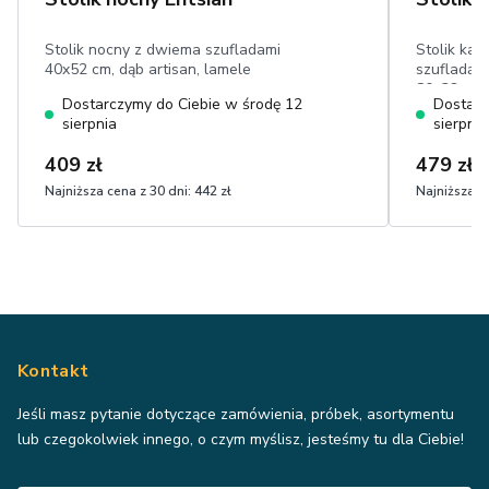
Stolik nocny z dwiema szufladami
Stolik ka
40x52 cm, dąb artisan, lamele
szufladą, 
80x32 cm,
Dostarczymy do Ciebie w środę 12
Dostarc
sierpnia
sierpnia
409 zł
479 zł
Najniższa cena z 30 dni:
442 zł
Najniższa ce
Kontakt
Jeśli masz pytanie dotyczące zamówienia, próbek, asortymentu
lub czegokolwiek innego, o czym myślisz, jesteśmy tu dla Ciebie!