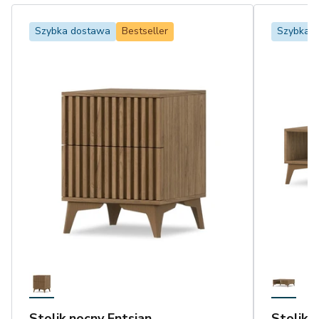
Szybka dostawa
Bestseller
Szybka 
Stolik nocny Entsian
Stolik 