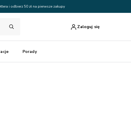
ttera i odbierz 50 zł na pierwsze zakupy
Zaloguj się
racje
Porady