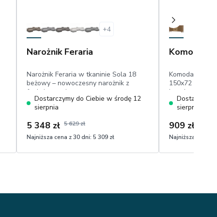
+
4
Narożnik Feraria
Komoda Ent
Narożnik Feraria w tkaninie Sola 18
Komoda do sal
beżowy – nowoczesny narożnik z
150x72 cm, 3 sz
 x
funkcją spania
lamele
Dostarczymy do Ciebie w środę 12
Dostarczymy 
sierpnia
sierpnia
5 348 zł
5 629 zł
909 zł
Najniższa cena z 30 dni:
5 309 zł
Najniższa cena z 