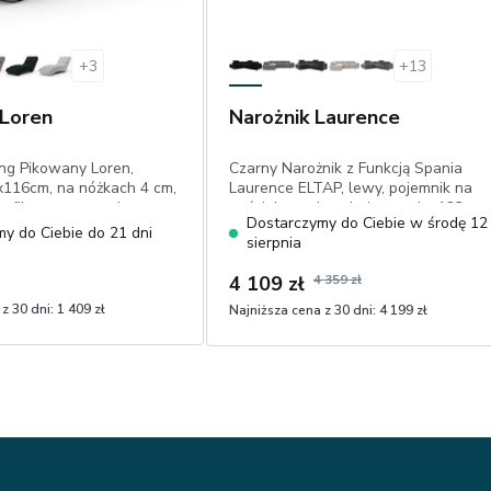
+
3
+
13
 Loren
Narożnik Laurence
ng Pikowany Loren,
Czarny Narożnik z Funkcją Spania
8x116cm, na nóżkach 4 cm,
Laurence ELTAP, lewy, pojemnik na
ofilowane oparcie,
pościel, powierzchnia spania: 123 cm
Dostarczymy do Ciebie w środę 12
lur eco-friendly
193 cm, niecieniujący welwet
y do Ciebie do 21 dni
sierpnia
4 109 zł
4 359 zł
z 30 dni:
1 409 zł
Najniższa cena z 30 dni:
4 199 zł