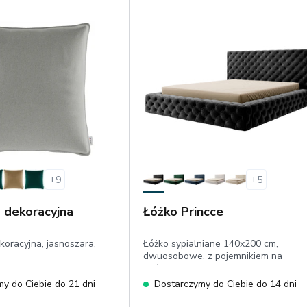
+
9
+
5
 dekoracyjna
Łóżko Princce
oracyjna, jasnoszara,
Łóżko sypialniane 140x200 cm,
dwuosobowe, z pojemnikiem na
pościel, pikowane, czarne, welur
y do Ciebie do 21 dni
Dostarczymy do Ciebie do 14 dni