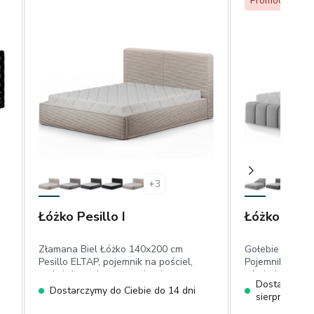
Promocja
Be
+
3
Łóżko Pesillo I
Łóżko Lamic
Złamana Biel Łóżko 140x200 cm
Gołebie Łóżko 
Pesillo ELTAP, pojemnik na pościel,
Pojemnikiem 18
stelaż drewniany, wezgłowie
oświetlenie LED
Dostarczymy 
tapicerowane tkaniną sztruksową
tapicerowane 
Dostarczymy do Ciebie do 14 dni
sierpnia
drewniana, we