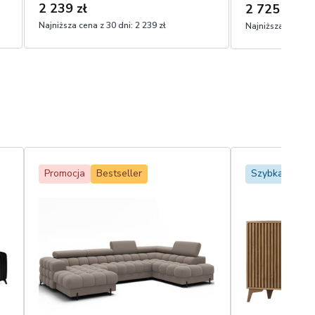
2 239 zł
2 725 zł
2 80
Najniższa cena z 30 dni:
2 239 zł
Najniższa cena z 
Promocja
Bestseller
Szybka dosta