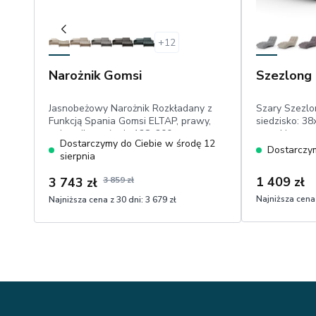
+
12
Narożnik Gomsi
Szezlong
Jasnobeżowy Narożnik Rozkładany z
Szary Szezlo
Funkcją Spania Gomsi ELTAP, prawy,
siedzisko: 3
pojemnik, posłanie:128x200 cm,
wysokie wypr
Dostarczymy do Ciebie w środę 12
regulowane zagłówki, mechanizm
przeszycia,we
Dostarczym
sierpnia
delfin, welur easy clean
1 409 zł
3 743 zł
3 859 zł
Najniższa cena 
Najniższa cena z 30 dni:
3 679 zł