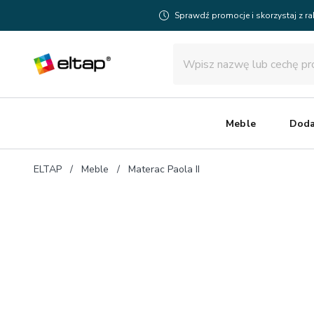
Sprawdź promocje i skorzystaj z r
Meble
Doda
ELTAP
Meble
Materac Paola II