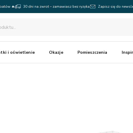
abatów 🔥
30 dni na zwrot – zamawiasz bez ryzyka
Zapisz się do newsle
tki i oświetlenie
Okazje
Pomieszczenia
Inspi