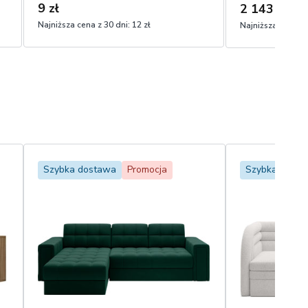
9 zł
2 143 zł
2 20
Najniższa cena z 30 dni:
12 zł
Najniższa cena z 
Szybka dostawa
Promocja
Szybka dosta