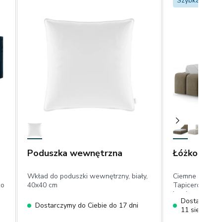
Szybka dosta
Poduszka wewnętrzna
Łóżko Lami
Wkład do poduszki wewnętrzny, biały,
Ciemne cappuc
zo
40x40 cm
Tapicerowane 
Lamica, oświetl
Dostarczymy
tapicerowane 
Dostarczymy do Ciebie do 17 dni
11 sierpnia
drewniana, we