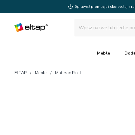
Sprawdź promocje i skorzystaj z r
Meble
Doda
ELTAP
Meble
Materac Pini I