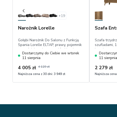
+
19
Narożnik Lorelle
Szafa Ent
Gołębi Narożnik Do Salonu z Funkcją
Szafa trzyd
Spania Lorelle ELTAP, prawy, pojemnik
szufladami, 1
na pościel, ruchome zagłówki, velvet
lamele
Dostarczymy do Ciebie we wtorek
Dostarczy
hydrofobowy
11 sierpnia
11 sierpni
4 005 zł
4 129 zł
2 279 zł
Najniższa cena z 30 dni:
3 949 zł
Najniższa cena 