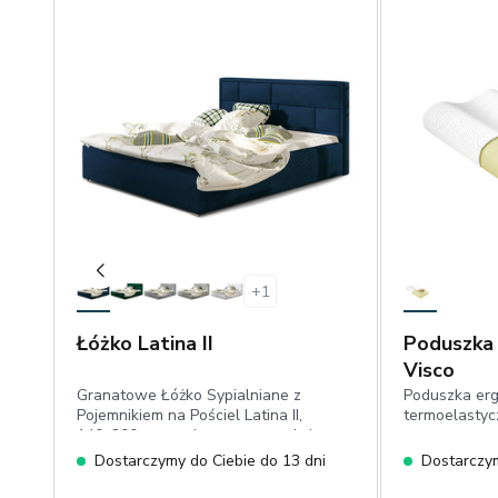
+
1
Łóżko Latina II
Poduszka
Visco
Granatowe Łóżko Sypialniane z
Poduszka er
Pojemnikiem na Pościel Latina II,
termoelastyc
140x200 cm, tapicerowany stelaż
metalowy, bardzo niskie nóżki,
Dostarczymy do Ciebie do 13 dni
Dostarczym
niecieniujący plusz