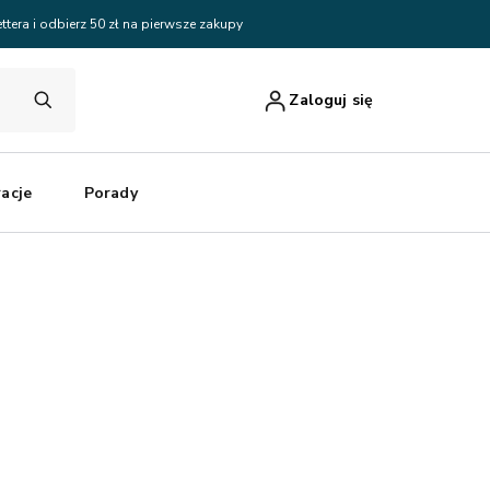
ttera i odbierz 50 zł na pierwsze zakupy
Zaloguj się
racje
Porady