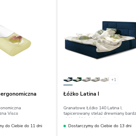
+
1
 ergonomiczna
Łóżko Latina I
gonomiczna
Granatowe Łóżko 140 Latina I,
zna Visco
tapicerowany stelaż drewniany bard
niskie nóżki niecieniujący plusz
y do Ciebie do 11 dni
Dostarczymy do Ciebie do 13 dni