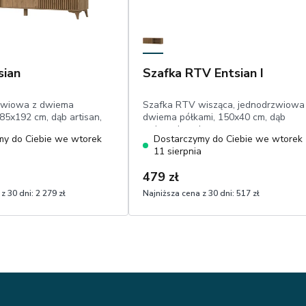
sian
Szafka RTV Entsian I
rzwiowa z dwiema
Szafka RTV wisząca, jednodrzwiowa
85x192 cm, dąb artisan,
dwiema półkami, 150x40 cm, dąb
artisan, lamele
my do Ciebie we wtorek
Dostarczymy do Ciebie we wtorek
a
11 sierpnia
479 zł
z 30 dni:
2 279 zł
Najniższa cena z 30 dni:
517 zł