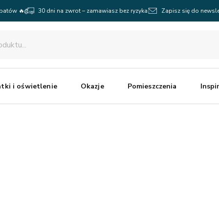
abatów 🔥
30 dni na zwrot – zamawiasz bez ryzyka
Zapisz się do newsle
tki i oświetlenie
Okazje
Pomieszczenia
Inspi