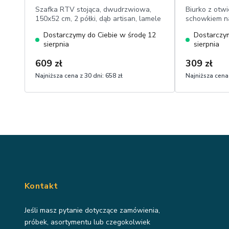
Szafka RTV stojąca, dwudrzwiowa,
Biurko z otw
150x52 cm, 2 półki, dąb artisan, lamele
schowkiem na
cm
Dostarczymy do Ciebie w środę 12
Dostarczym
sierpnia
sierpnia
609 zł
309 zł
Najniższa cena z 30 dni:
658 zł
Najniższa cena 
Kontakt
Jeśli masz pytanie dotyczące zamówienia,
próbek, asortymentu lub czegokolwiek