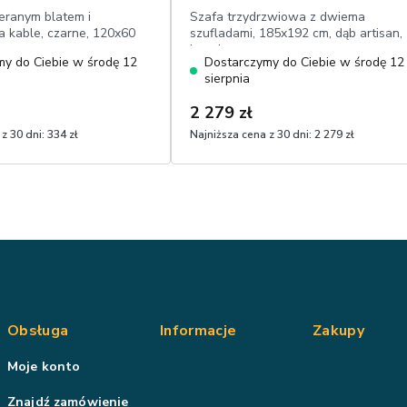
ieranym blatem i
Szafa trzydrzwiowa z dwiema
 kable, czarne, 120x60
szufladami, 185x192 cm, dąb artisan,
lamele
y do Ciebie w środę 12
Dostarczymy do Ciebie w środę 12
sierpnia
2 279 zł
z 30 dni:
334 zł
Najniższa cena z 30 dni:
2 279 zł
Obsługa
Informacje
Zakupy
Moje konto
Znajdź zamówienie