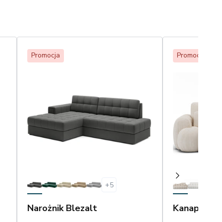
Promocja
Promocja
Be
+
5
Narożnik Blezalt
Kanapa Co