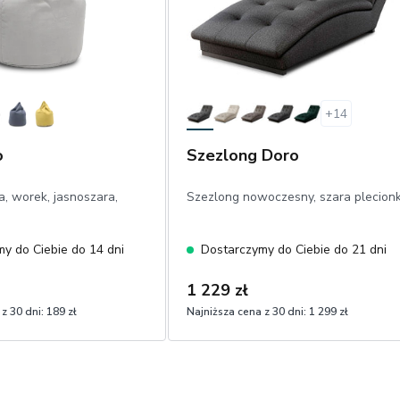
+
14
o
Szezlong Doro
a, worek, jasnoszara,
Szezlong nowoczesny, szara plecion
y do Ciebie do 14 dni
Dostarczymy do Ciebie do 21 dni
1 229 zł
z 30 dni:
189 zł
Najniższa cena z 30 dni:
1 299 zł