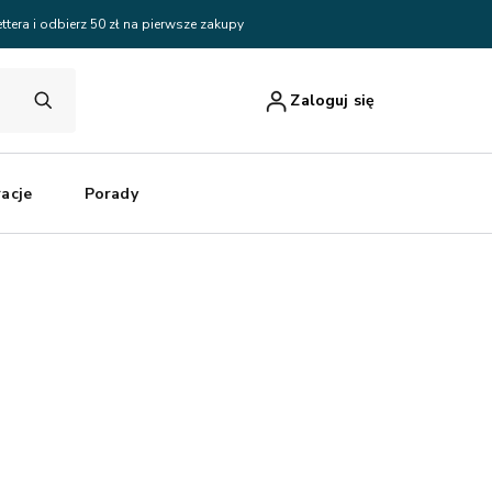
ttera i odbierz 50 zł na pierwsze zakupy
Zaloguj się
racje
Porady