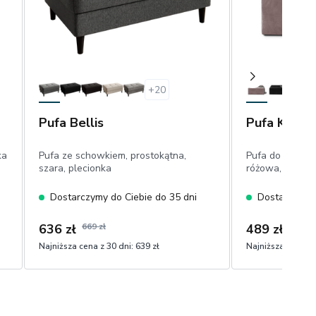
+
20
Pufa Bellis
Pufa Kelim
ka
Pufa ze schowkiem, prostokątna,
Pufa do siedze
szara, plecionka
różowa, velvet
Dostarczymy do Ciebie do 35 dni
Dostarczymy 
636 zł
669 zł
489 zł
Najniższa cena z 30 dni:
639 zł
Najniższa cena z 