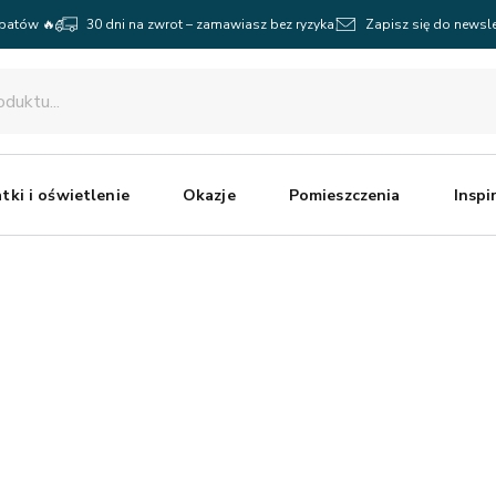
abatów 🔥
30 dni na zwrot – zamawiasz bez ryzyka
Zapisz się do newsle
tki i oświetlenie
Okazje
Pomieszczenia
Inspi