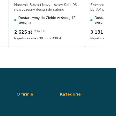
Narożnik Blezalt lewy – szary Sola 06,
Złamana Biel 
nowoczesny design do salonu
ELTAP, pojemnik
poduszkami, po
Dostarczymy do Ciebie w środę 12
Dostarczymy 
× 190 cm, welur
sierpnia
sierpnia
2 625 zł
2 679 zł
3 181 zł
3 27
Najniższa cena z 30 dni:
2 439 zł
Najniższa cena z 
O firmie
Kategorie