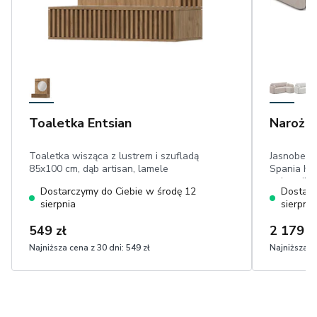
Toaletka Entsian
Narożni
Toaletka wisząca z lustrem i szufladą
Jasnobeżo
85x100 cm, dąb artisan, lamele
Spania Ha
pojemnik, 
Dostarczymy do Ciebie w środę 12
Dostarc
poduszki 
sierpnia
sierpnia
przyjemny
549 zł
2 179 z
Najniższa cena z 30 dni:
549 zł
Najniższa ce