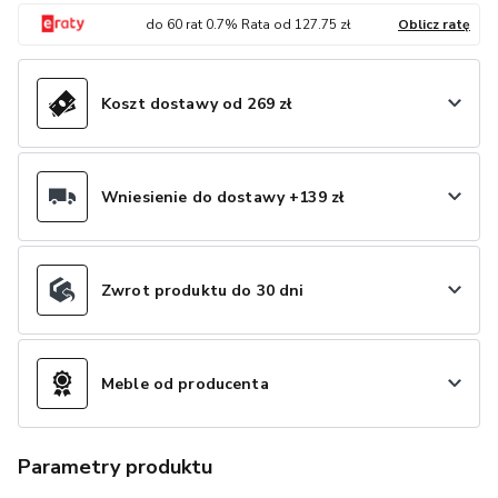
do
60
rat
0.7
% Rata od
127.75
zł
Oblicz ratę
Koszt dostawy od 269 zł
Wniesienie do dostawy +139 zł
Zwrot produktu do 30 dni
Meble od producenta
Parametry produktu