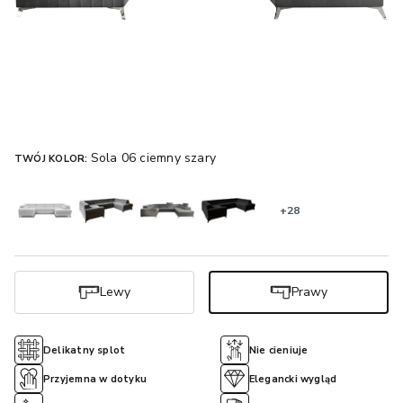
Sola 06 ciemny szary
TWÓJ KOLOR:
+28
Lewy
Prawy
Delikatny splot
Nie cieniuje
Przyjemna w dotyku
Elegancki wygląd