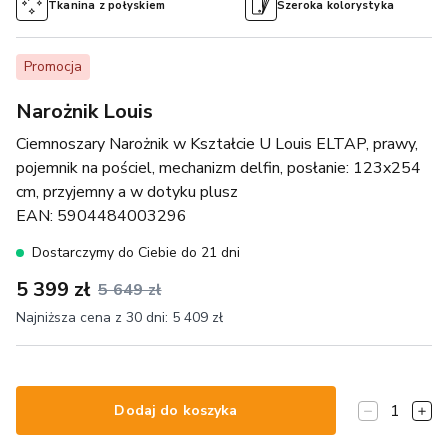
Tkanina z połyskiem
Szeroka kolorystyka
Promocja
Narożnik Louis
Ciemnoszary Narożnik w Kształcie U Louis ELTAP, prawy,
pojemnik na pościel, mechanizm delfin, posłanie: 123x254
cm, przyjemny a w dotyku plusz
EAN:
5904484003296
Dostarczymy do Ciebie do 21 dni
5 399 zł
5 649 zł
Najniższa cena z 30 dni:
5 409 zł
1
Dodaj do koszyka