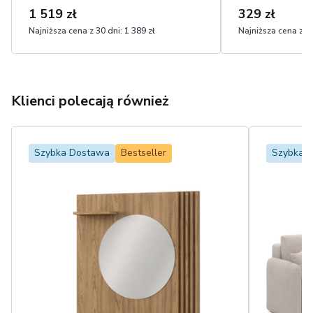
1 519 zł
329 zł
Najniższa cena z 30 dni:
1 389 zł
Najniższa cena z 30
Klienci polecają również
Szybka Dostawa
Bestseller
Szybka 