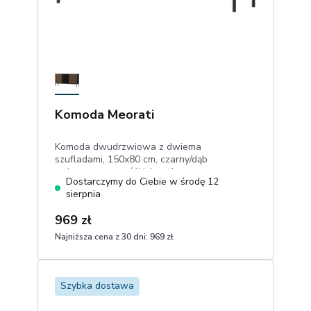
Komoda Meorati
Komoda dwudrzwiowa z dwiema
szufladami, 150x80 cm, czarny/dąb
artisan, czarne nóżki, lamele
Dostarczymy do Ciebie w środę 12
sierpnia
969 zł
Najniższa cena z 30 dni:
969 zł
1
Dodaj do koszyka
Szybka dostawa