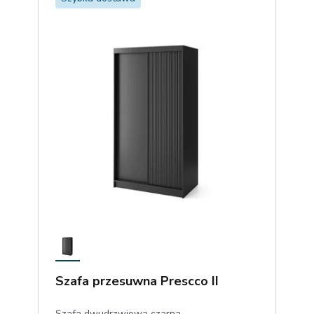
Szafa przesuwna Prescco II
Szafa dwudrzwiowa czarna